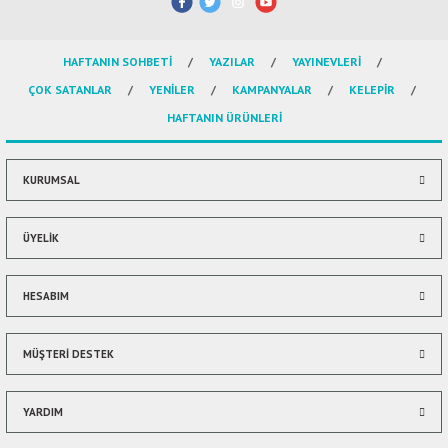
ال
HAFTANIN SOHBETİ
YAZILAR
YAYINEVLERİ
İ / علم الإجتماع
ÇOK SATANLAR
YENİLER
KAMPANYALAR
KELEPİR
HAFTANIN ÜRÜNLERİ
KURUMSAL
ÜYELİK
HESABIM
MÜŞTERİ DESTEK
YARDIM