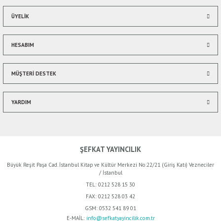
ÜYELİK
HESABIM
MÜŞTERİ DESTEK
YARDIM
ŞEFKAT YAYINCILIK
Büyük Reşit Paşa Cad. İstanbul Kitap ve Kültür Merkezi No:22/21 (Giriş Katı) Vezneciler
/ İstanbul
TEL:
0212 528 15 30
FAX:
0212 528 03 42
GSM:
0532 541 89 01
%50
E-MAİL:
info@sefkatyayincilik.com.tr