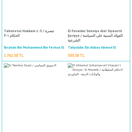
%50
indirim
Tabsiretul Hukkam 1-3 / تبصرة
El Fevaidul Sünniye Alel Siyasetil
Şeriyye / الفوائد السنية على السياسة
الحكام ١-٣
الشرعية
İbrahim Bin Muhammed Bin Ferhun El
Takyiddin Ebi Abbas Ahmed El
Harrani İbn Teymiyye / تقي الدين أبي
Maliki / ابراهيم بن محمد بن فرحون
1.762,50 TL
305,50 TL
العباس أحمد الحراني ابن تيمية
المالكي