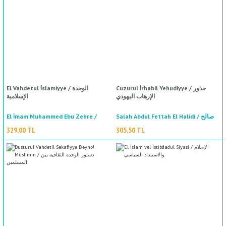
%50
indirim
ال
İ / علم الإجتماع
Cuzurul İrhabil Yehudiyye / جذور
El Vahdetul İslamiyye / الوحدة
الإرهاب اليهودي
الإسلامية
El İmam Muhammed Ebu Zehre /
Salah Abdul Fettah El Halidi / صالح
عبد الفتاح الخالدي
الامام محمد ابوزهرة
329,00 TL
305,50 TL