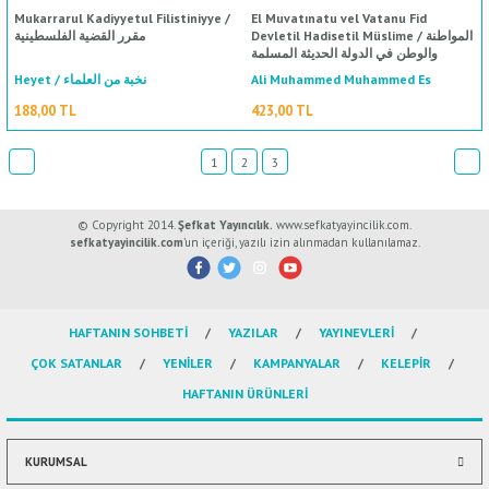
Mukarrarul Kadiyyetul Filistiniyye /
El Muvatınatu vel Vatanu Fid
Devletil Hadisetil Müslime / المواطنة
مقرر القضية الفلسطينية
والوطن في الدولة الحديثة المسلمة
Heyet / نخبة من العلماء
Ali Muhammed Muhammed Es
Sallabi / علي محمد محمد الصلابي
188,00 TL
423,00 TL
1
2
3
© Copyright 2014.
Şefkat Yayıncılık.
www.sefkatyayincilik.com.
sefkatyayincilik.com
’un içeriği, yazılı izin alınmadan kullanılamaz.
%50
indirim
HAFTANIN SOHBETİ
YAZILAR
YAYINEVLERİ
ÇOK SATANLAR
YENİLER
KAMPANYALAR
KELEPİR
HAFTANIN ÜRÜNLERİ
KURUMSAL