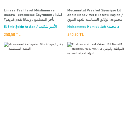
Limaza Teehherel Müslimun ve
Mecmuatul Vesaikul Siyasiyye Lil
limaza Tekaddeme Ğayruhum / لماذا
Ahdin Nebevi vel Hilafetil Raşide /
مجموعة الوثائق السياسية للعهد النبوي
تأخر المسلمون ولماذا تقدم غيرهم؟
والخلافة الراشدة
Muhammed Hamidullah /د. محمد
El Emir Şekip Arslan / الأمير شكيب
%50
indirim
حميدالله
أرسلان
258,50 TL
540,50 TL