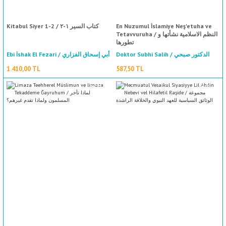
Kitabul Siyer 1-2 / كتاب السير ١-٢
En Nuzumul İslamiye Neş'etuha ve
Tetavvuruha / النظم الاسلامية نشأتها و
تطورها
Doktor Subhi Salih / الدكتور صبحي
Ebi İshak El Fezari / أبي إسحاق الفزاري
الصالح
1.410,00 TL
587,50 TL