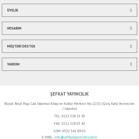
ÜYELİK
HESABIM
MÜŞTERİ DESTEK
YARDIM
ŞEFKAT YAYINCILIK
Büyük Reşit Paşa Cad. İstanbul Kitap ve Kültür Merkezi No:22/21 (Giriş Katı) Vezneciler
/ İstanbul
TEL:
0212 528 15 30
FAX:
0212 528 03 42
GSM:
0532 541 89 01
%50
E-MAİL:
info@sefkatyayincilik.com.tr