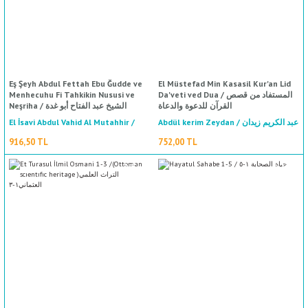
Eş Şeyh Abdul Fettah Ebu Ğudde ve
El Müstefad Min Kasasil Kur'an Lid
Menhecuhu Fi Tahkikin Nususi ve
Da'veti ved Dua / المستفاد من قصص
القرآن للدعوة والدعاة
Neşriha / الشيخ عبد الفتاح أبو غدة
ومنهجه في تحقيق النصوص ونشرها
El İsavi Abdul Vahid Al Mutahhir /
Abdül kerim Zeydan / عبد الكريم زيدان
العيسوي عبد الواحد آل المطاهر
916,50 TL
752,00 TL