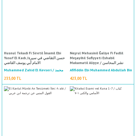
%50
indirim
ال
İ / علم الإجتماع
Husnul Tekadi Fi Siretil İmamil Ebi
Neşrul Mehasinil Ğaliye Fi Fadlil
Yusuf El Kadı /حسن التقاضي في سيرة
Meşayihil Sufiyyeti Eshabil
Makamatil Aliyye / نشر المحاسن
الامام أبي يوسف القاضي
الغالية في فضل المشايخ الصوفية أصحاب
Muhammed Zahid El Kevseri / محمد
Afifiddin Ebi Muhammed Abdullah Bin
المقامات العالية
Es'ad El Yafii Eş Şafii / عفيف الدين أبي
زاهد الكوثري
235,00 TL
423,00 TL
محمد عبد الله ابن أسعد اليافعي
الشاففعي