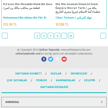
Kıt'atun Min Menakibi Malik Bin Enes
Mie Min Uzamail Ümmetil İslam
Ğayyeru Mecrat Tarih / مائة من
/قطعة من مناقب مالك بن انس
عظماء أمة الاسلام غيروا مجرى التاريخ
Muhammed Bin Abbas Bin Fihr El
Cihat Türbani / جهاد الترباني
Bezzar El Masri El Maliki / محمد بن
352,50 TL
517,00 TL
عباس بن فهر البازار المصري المالكي
1
2
3
4
..
15
© Copyright 2014.
Şefkat Yayıncılık.
www.sefkatyayincilik.com.
sefkatyayincilik.com
’un içeriği, yazılı izin alınmadan kullanılamaz.
%50
indirim
HAFTANIN SOHBETİ
YAZILAR
YAYINEVLERİ
ÇOK SATANLAR
YENİLER
KAMPANYALAR
KELEPİR
HAFTANIN ÜRÜNLERİ
KURUMSAL