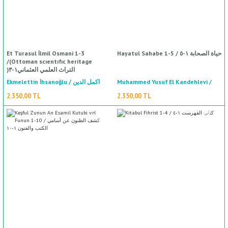
%50
indirim
Et Turasul İlmil Osmani 1-3
Hayatul Sahabe 1-5 / حياة الصحابة ١-٥
/(Ottoman scıentıfıc heritage
)التراث العلمي العثماني١-٣
Ekmelettin İhsanoğlu / اكمل الدين
Muhammed Yusuf El Kandehlevi /
محمد يوسف الكاندهلوي
احسان اوغلو
2.350,00 TL
2.350,00 TL