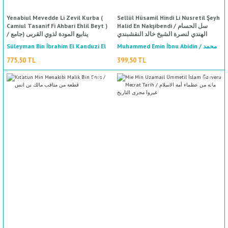
Yenabiul Mevedde Li Zevil Kurba (
Sellül Hüsamil Hindi Li Nusretil Şeyh
Camiul Tasanif Fi Ahbari Ehlil Beyt )
Halid En Nakşibendi / سل الحسام
الهندي لنصرة الشيخ خالد النقشبندي
/ ينابيع المودة لذوي القربى (جامع
التصانيف في أخبار أهل البيت)
Süleyman Bin İbrahim El Kanduzi El
Muhammed Emin İbnu Abidin / محمد
%50
indirim
أمين ابن عابدين
Belhi El Eşari / سليمان بن إبراهيم
775,50 TL
399,50 TL
القندوزي البلخي الأشعري