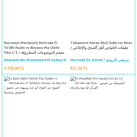
Mucemul Mevduatil Metruka Fi
Tabakatul Havas Ehlil Sıdki vel İhlas
Te'lifil Hadis ve Beyanu Ma Ullife
/ طبقات الخواص أهل ألصدق والإخلاص
Fiha 1-5 / معجم الموضوعات المطروقة
في التأليف الحديث وبيان ما ألف فيها ١-٥
Abdullah Bin Muhammed El Habeşi El
Murtada Ez-Zebidi / مرتضى الزبيدي
Yemani / عبد الله بن محمد الحبشي
4.700,00 TL
822,50 TL
اليماني
%50
indirim