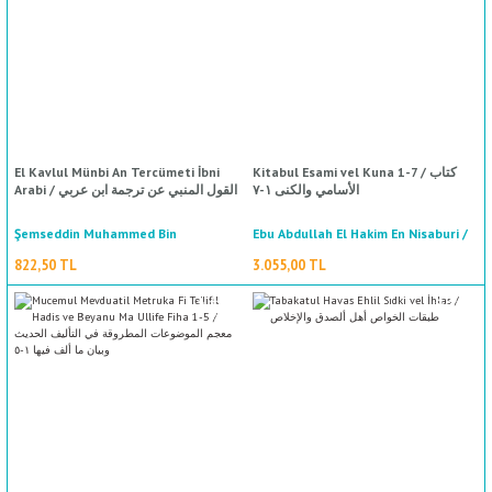
El Kavlul Münbi An Tercümeti İbni
Kitabul Esami vel Kuna 1-7 / كتاب
%50
indirim
الأسامي والكنى ١-٧
Arabi / القول المنبي عن ترجمة ابن عربي
Şemseddin Muhammed Bin
Ebu Abdullah El Hakim En Nisaburi /
أبو عبد الله الحاكم النيسابوري
Abdurrahman Es Sehavi / شمس الدين
822,50 TL
3.055,00 TL
محمد بن عبد الرحمن السخاوي