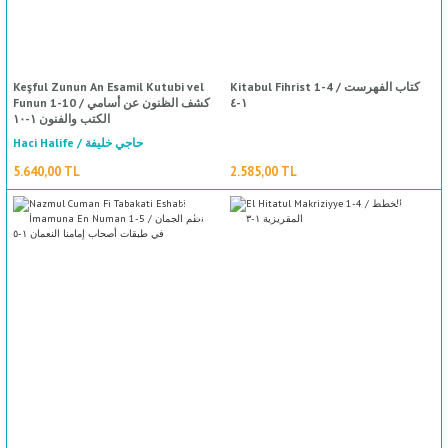
Keşful Zunun An Esamil Kutubi vel
Kitabul Fihrist 1-4 / كتاب الفهرست
Funun 1-10 / كشف الظنون عن أسامي
١-٤
الكتب والفنون ١-١٠
Haci Halife / حاجي خليفة
5.640,00 TL
2.585,00 TL
%50
indirim