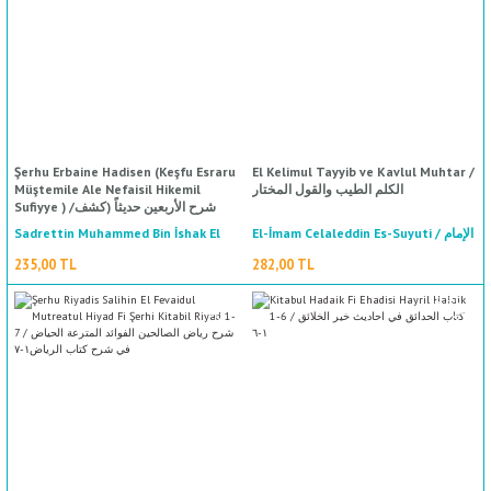
Şerhu Erbaine Hadisen (Keşfu Esraru
El Kelimul Tayyib ve Kavlul Muhtar /
%50
indirim
Müştemile Ale Nefaisil Hikemil
الكلم الطيب والقول المختار
Sufiyye ) /شرح الأربعين حديثاً (كشف
أسرار مشتملة على نفائس الحكم
Sadrettin Muhammed Bin İshak El
El-İmam Celaleddin Es-Suyuti / الإمام
الصوفية)
جلال الدين السيوطي
Konevi / صدر الدين محمد بن إسحاق
235,00 TL
282,00 TL
القونوي