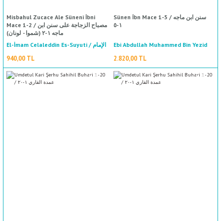
Misbahul Zucace Ale Süneni İbni
Sünen İbn Mace 1-5 / سنن ابن ماجه
Mace 1-2 / مصباح الزجاجة على سنن ابن
١-٥
ماجه ١-٢ (شموا - لونان)
El-İmam Celaleddin Es-Suyuti / الإمام
Ebi Abdullah Muhammed Bin Yezid
%50
indirim
İbn Mace / أبي عبد الله محمد بن يزيد ابن
جلال الدين السيوطي
940,00 TL
2.820,00 TL
ماجه