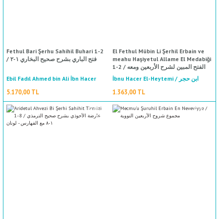
%50
indirim
Fethul Bari Şerhu Sahihil Buhari 1-2
El Fethul Mübin Li Şerhil Erbain ve
/ فتح الباري بشرح صحيح البخاري ١-٢
meahu Haşiyetul Allame El Medabiği
1-2 / الفتح المبين لشرح الأربعين ومعه
حاشية العلامة المدابغي ١-٢
Ebil Fadıl Ahmed bin Ali İbn Hacer
İbnu Hacer El-Heytemi / ابن حجر
الهيتمي
Askalani / أبي الفضل أحمد بن علي ابن
5.170,00 TL
1.363,00 TL
حجر العسقلاني