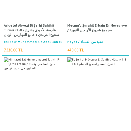
Aridetul Ahvezi Bi Şerhi Sahihit
Mecmu'u Şuruhil Erbain En Neveviyye
/ مجموع شروح الأربعين النووية
Tirmizi 1-8 / عارضة الأحوذي بشرح
صحيح الترمذي ١-٨ مع الفهارس - لونان
Ebi Bekr Muhammed Bin Abdullah El
Heyet / نخبة من العلماء
Maliki İbn Arabi / أبي بكر محمد بن عبد
7.520,00 TL
470,00 TL
الله المالكي ابن العربي
%50
indirim