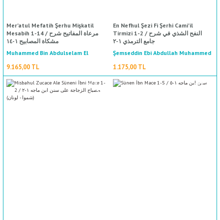
Mer'atul Mefatih Şerhu Mişkatil
En Nefhul Şezi Fi Şerhi Cami'il
Tirmizi 1-2 / النفح الشذي في شرح
Mesabih 1-14 / مرعاة المفاتيح شرح
جامع الترمذي ١-٢
مشكاة المصابيح ١-١٤
Muhammed Bin Abdulselam El
Şemseddin Ebi Abdullah Muhammed
Mubarekfuri / محمد بن عبد السلام
Bin Muhammed İbn Seyyid En Nas /
9.165,00 TL
1.175,00 TL
شمس الدين أبي عبد الله محمد بن محمد
المباركفوري
ابن سيد الناس