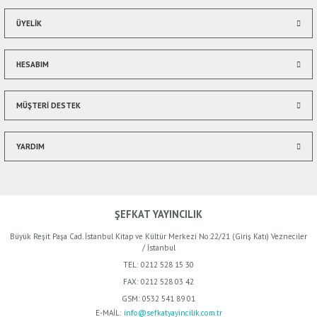
ÜYELİK
HESABIM
MÜŞTERİ DESTEK
YARDIM
ŞEFKAT YAYINCILIK
Büyük Reşit Paşa Cad. İstanbul Kitap ve Kültür Merkezi No:22/21 (Giriş Katı) Vezneciler
/ İstanbul
TEL:
0212 528 15 30
FAX:
0212 528 03 42
GSM:
0532 541 89 01
%50
E-MAİL:
info@sefkatyayincilik.com.tr