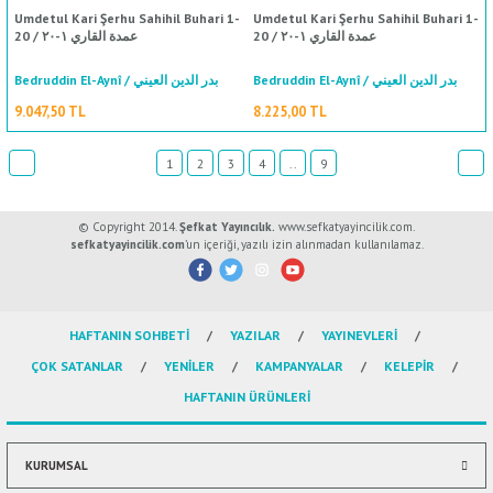
Umdetul Kari Şerhu Sahihil Buhari 1-
Umdetul Kari Şerhu Sahihil Buhari 1-
20 / عمدة القاري ١-٢٠
20 / عمدة القاري ١-٢٠
Bedruddin El-Aynî / بدر الدين العيني
Bedruddin El-Aynî / بدر الدين العيني
9.047,50 TL
8.225,00 TL
1
2
3
4
..
9
© Copyright 2014.
Şefkat Yayıncılık.
www.sefkatyayincilik.com.
sefkatyayincilik.com
’un içeriği, yazılı izin alınmadan kullanılamaz.
%50
indirim
HAFTANIN SOHBETİ
YAZILAR
YAYINEVLERİ
ÇOK SATANLAR
YENİLER
KAMPANYALAR
KELEPİR
HAFTANIN ÜRÜNLERİ
KURUMSAL