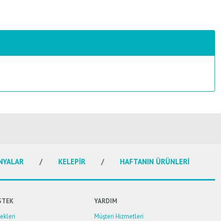
NYALAR
KELEPİR
HAFTANIN ÜRÜNLERİ
STEK
YARDIM
kleri
Müşteri Hizmetleri