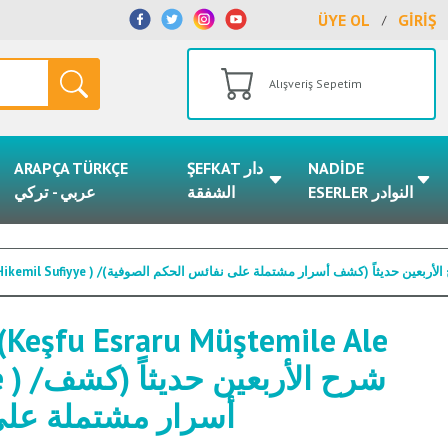
ÜYE OL
GİRİŞ
/
Alışveriş Sepetim
ARAPÇA TÜRKÇE
ŞEFKAT دار
NADİDE
ESERLER النوادر
الشفقة
عربي - تركي
Şerhu Erbaine Hadisen (Keşfu Esraru Müştemile Ale Nefaisil Hikemil Sufiyye ) /عين حديثاً (كشف أسرار مشتملة على نفائس الحكم الصوفية
(Keşfu Esraru Müştemile Ale
شرح الأ
أسرار مشتملة عل)