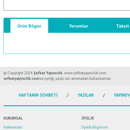
Ürün Bilgisi
Yorumlar
Taksit
Bu ürünün fiyat bilgisi, resim, ürün açıklamalarında ve diğer konularda y
Görüş ve önerileriniz için teşekkür ederiz.
© Copyright 2014.
Şefkat Yayıncılık.
www.sefkatyayincilik.com.
sefkatyayincilik.com
’un içeriği, yazılı izin alınmadan kullanılamaz.
Ürün resmi kalitesiz, bozuk veya görüntülenemiyor.
HAFTANIN SOHBETİ
YAZILAR
YAYINEV
Ürün açıklamasında eksik bilgiler bulunuyor.
Ürün bilgilerinde hatalar bulunuyor.
Ürün fiyatı diğer sitelerden daha pahalı.
KURUMSAL
ÜYELİK
Bu ürüne benzer farklı alternatifler olmalı.
Hakkımızda
Üyelik Bilgilerim