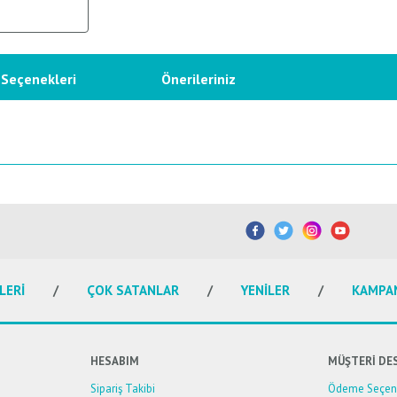
 Seçenekleri
Önerileriniz
etersiz gördüğünüz noktaları öneri formunu kullanarak tarafımıza iletebilirsiniz.
Bu ürüne ilk yorumu siz yapın!
Yorum Yaz
LERİ
ÇOK SATANLAR
YENİLER
KAMPA
HESABIM
MÜŞTERİ DE
Sipariş Takibi
Ödeme Seçene