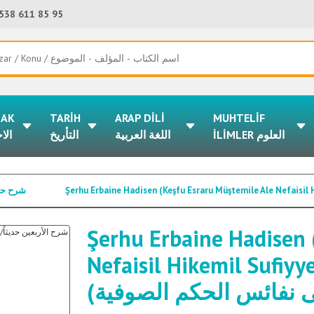
538 611 85 95
LAK
TARİH
ARAP DİLİ
MUHTELİF
İLİMLER العلوم
اللغة العربية
التأريخ
الا
HLERİ / شرح حديث
Şerhu Erbaine Hadisen 
Nefaisil Hikemil Sufiyye ) /ربعين حديثاً (كشف
ى نفائس الحكم الصوفية