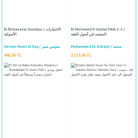
El İhtiyaratul Usuliyye / الاختيارات
El Mutemed Fi Usulul Fıkıh 1-2 /
المعتمد في أصول الفقه
الأصولية
Muhammed Ez Zuhayli / محمد
Sevsen Munir El Kuş / سوسن منير
الزحيلي
الكوش
446,50 TL
2.115,00 TL
El Feteval Hadisiyye / الفتاوى الحديثية
İbnu Hacer El-Heytemi / ابن حجر الهيتمي
470,00 TL