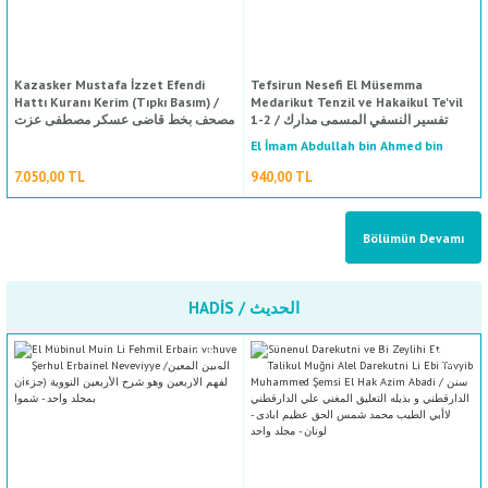
1.880,00 TL
4.050,00 TL
Kazasker Mustafa İzzet Efendi
Tefsirun Nesefi El Müsemma
Hattı Kuranı Kerim (Tıpkı Basım) /
Medarikut Tenzil ve Hakaikul Te'vil
1-2 / تفسير النسفي المسمى مدارك
مصحف بخط قاضى عسكر مصطفى عزت
التنزيل وحقائق التأويل ١-٢
افندي
El İmam Abdullah bin Ahmed bin
Mahmud El Nesefi / الإمام عبد الله أحمد
7.050,00 TL
940,00 TL
%50
indirim
محمود النسفي
Bölümün Devamı
Tehzibul Mantık vel Kelam / تهذيب المنطق والكلام
El-Allame Sadettin Et-Taftazani / العلامة سعد الدين التفتازاني
HADİS / الحديث
493,50 TL