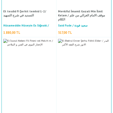
Et tesdid Fi Şerhit temhid 1-2/
Mevkiful İmamil Gazali Min İlmil
Kelam / موقف الامام الغزالي من علم
التسديد في شرح التمهيد
الكلام
Hüsameddin Hüseyin Es Siğnaki /
Said Fude / سعيد فودة
حسام الدين حسين الصيغناقي
1.880,00 TL
517,00 TL
%30
indirim
%40
indirim
YENI