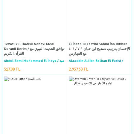
in
%50
indirim
El Burhan Fi Ulumul Kuran / البرهان في علوم القرآن - لونان
Abdullah Muhammed Bin Bedreddin Ez Zerkeşi / لله محمد بن بدر الدين الزركشي
Tevafukul Hadisil Nebevi Meal
El İhsan Bi Tertibi Sahihi İbn Hibban
1-7 / الإحسان بترتيب صحيح ابن حبان ١-٧
Kuranil Kerim / توافق الحديث النبوي مع
658,00 TL
مع الفهارس
القرآن الكريم
Abdul Semi Muhammed El İneys / عبد
Alaaddin Ali İbn Belban El Farisi /
Haşiyetul Vadihul Mesalik Ale Tefsiril Medarik 1-6 /  ١-٦
علاء الدين علي/ابن بلبان الفارسي
السميع محمد الإنيس
517,00 TL
2.937,50 TL
Molla Musa El-Celali / ملا موسى الجلالي
4.230,00 TL