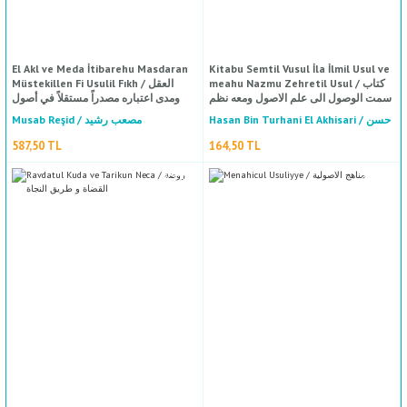
El Akl ve Meda İtibarehu Masdaran
Kitabu Semtil Vusul İla İlmil Usul ve
meahu Nazmu Zehretil Usul / كتاب
Müstekillen Fi Usulil Fıkh / العقل
سمت الوصول الى علم الاصول ومعه نظم
ومدى اعتباره مصدراً مستقلاً في أصول
زهرة الاصول
الفقه
Hasan Bin Turhani El Akhisari / حسن
Musab Reşid / مصعب رشيد
%50
indirim
بن طورخان الآقحصاري
587,50 TL
164,50 TL
Şerhu Menla Miskin
Muiniddin Muhammed Bin Abdullah El Herevi / معين الدين محمد بن عبدالله الهروي
376,00 TL