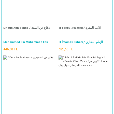
El Edebül Müfred / الأدب المفرد
Difaun Anil Sünne / دفاع عن السنة
Er Ruh / الروح
Muhammed Bin Muhammed Ebu
El İmam El Buhari / الإمام البخاري
Ebi Abdullah Muhammed Bin Ebi Bekr İbn Kayyim El Ce
Şuhbe / محمد بن محمد ابو شهبة
446,50 TL
681,50 TL
658,00 TL