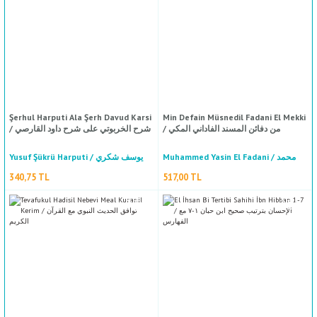
El İşare Fil Fıkh Ale Mezhebi İmamil Şafii / رة فى الفقه على مذهب الإمام الشافعي
Şerhul Harputi Ala Şerh Davud Karsi
Min Defain Müsnedil Fadani El Mekki
Suleym Bin Eyyub Er Razi Eş Şafii / سليم بن أيوب الرازي الشافعي
/ من دفائن المسند الفاداني المكي
/ شرح الخربوتي على شرح داود القارصي
423,00 TL
Muhammed Yasin El Fadani / محمد
Yusuf Şükrü Harputi / يوسف شكري
ياسين الفاداني
الخربوتي
340,75 TL
517,00 TL
Ali Bin Muhammed El Cürcani ve Molla Aliyyul Kari / لا علي القاري
940,00 TL