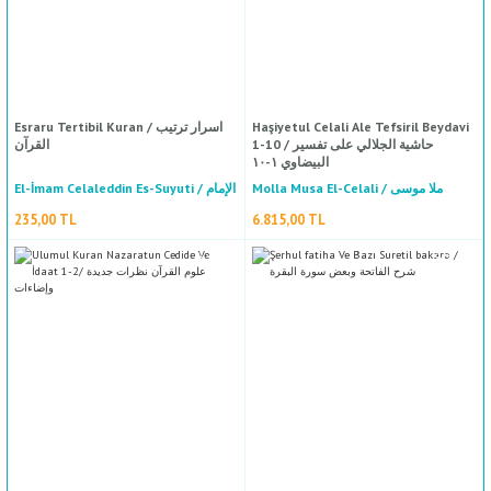
%50
indirim
Esraru Tertibil Kuran / اسرار ترتيب
Haşiyetul Celali Ale Tefsiril Beydavi
Mecmuatu Hamse Resail / مجموعة خمس رسائل في النحو والبلاغة والبيان
1-10 / حاشية الجلالي على تفسير
القرآن
البيضاوي ١-١٠
Molla Musa El-Celali / ملا موسى
El-İmam Celaleddin Es-Suyuti / الإمام
Ahmed Bin Zeyni Dahlan El Haseni El Haşimi / حمد بن زيني دحلان الحسني الهاشمي
الجلالي
جلال الدين السيوطي
235,00 TL
6.815,00 TL
141,00 TL