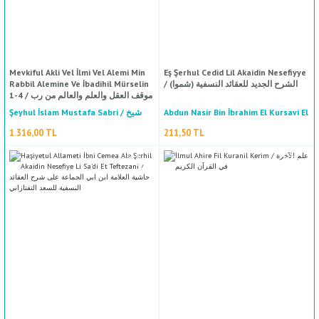
Mevkiful Akli Vel İlmi Vel Alemi Min
Eş Şerhul Cedid Lil Akaidin Nesefiyye
Rabbil Alemine Ve İbadihil Mürselin
/ الشرح الجديد للعقائد النسفية (شموا)
1-4 / موقف العقل والعلم والعالم من رب
العالمين وعباده المرسلين ١-٤
Şeyhul İslam Mustafa Sabri / شيخ
Abdun Nasir Bin İbrahim El Kursavi El
Kazani / عبد النصير بن إبراهيم
الاسلام مصطفى صبري
1.316,00 TL
211,50 TL
Tarihul Hulefai'r Raşidin 1-5 / تاريخ الخلفاء الراشدين ١-٥
القورصاوي القازاني
Ali Muhammed Muhammed Es Sallabi / علي محمد محمد الصلابي
2.749,50 TL