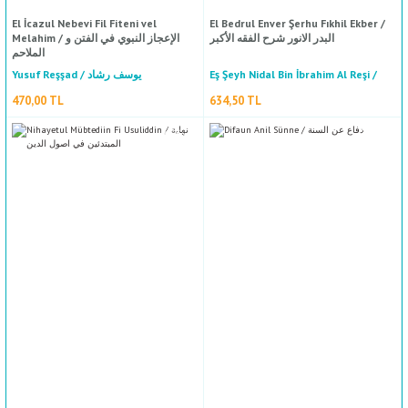
El İcazul Nebevi Fil Fiteni vel
El Bedrul Enver Şerhu Fıkhil Ekber /
البدر الانور شرح الفقه الأكبر
Melahim / الإعجاز النبوي في الفتن و
الملاحم
Miftahul Ulum / مفتاح العلوم
Yusuf Reşşad / يوسف رشاد
Eş Şeyh Nidal Bin İbrahim Al Reşi /
الشيخ نضال بن إبراهيم آل رشي
470,00 TL
634,50 TL
Ebi Yakup Yusuf Bin Muhammed Bin Ali Es Sekkaki / علي/السكاكي
564,00 TL
Burhanuddin El-Merginani / برهان الدين المرغيناني
3.525,00 TL