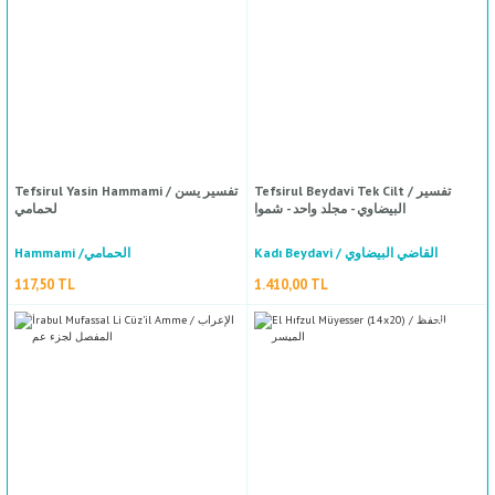
Tefsirul Beydavi Tek Cilt / تفسير
Tefsirul Yasin Hammami / تفسير يسن
البيضاوي - مجلد واحد - شموا
لحمامي
Ğunyetun Nasik Fi İlmil Menasik / غنية الناسك في علم المناسك
Kadı Beydavi / القاضي البيضاوي
Hammami /الحمامي
Ebi Abdullah Bin Muhammed Bin El Kaysi Es Sebti / غنية الناسك
117,50 TL
1.410,00 TL
376,00 TL
Tarihul Yakubi 1-2 / تاريخ اليعقوبي ١-٢
Ahmed Bin İshak El Yakubi / أحمد بن إسحاق اليعقوبي
El Mefatihul Esasiyye Lil Ulumil Şer'iyye / المفاتح الاساسية للعلوم الشرعية
822,50 TL
Heyet / نخبة من العلماء
658,00 TL
YENI