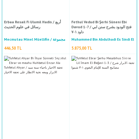
Erbaa Resail Fi Ulumil Hadis / أربع
Fethul Vedud Bi Şerhi Süneni Ebi
Davud 1-7 / فتح الودود بشرح سنن ابي
رسائل في علوم الحديث
داود ١-٧
Mecmutau Minel Müellifin / مجموعة
Muhammed Bin Abdulhadi Es Sindi El
Kitabud Dua / كتاب الدعاء
Kebir / محمد بن عبدالهادي السندي
من المؤلفين
446,50 TL
5.875,00 TL
الكبير
Ebil Kasım Süleyman Bin Ahmed El Lahmi Et Taberani / ني
376,00 TL
%50
indirim