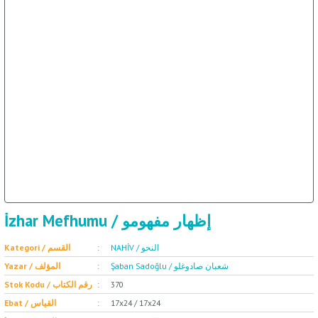
ال
İ / علم الإجتماع
İzhar Mefhumu / إظهار مفهومو
NAHİV / النحو
Kategori / القسم
Şaban Sadoğlu / شعبان صادوغلو
Yazar / المؤلف
Stok Kodu / رقم الكتاب
370
Ebat / القياس
17x24 / 17x24