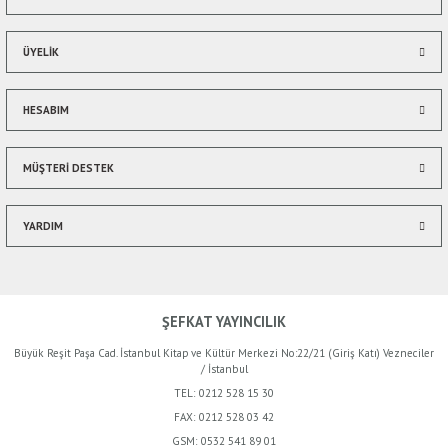
ÜYELİK
HESABIM
Gönder
MÜŞTERİ DESTEK
YARDIM
ŞEFKAT YAYINCILIK
Büyük Reşit Paşa Cad. İstanbul Kitap ve Kültür Merkezi No:22/21 (Giriş Katı) Vezneciler
/ İstanbul
TEL:
0212 528 15 30
FAX:
0212 528 03 42
GSM:
0532 541 89 01