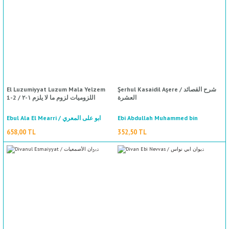
%50
indirim
ال
İ / علم الإجتماع
El Luzumiyyat Luzum Mala Yelzem
Şerhul Kasaidil Aşere / شرح القصائد
العشرة
1-2 / اللزوميات لزوم ما لا يلزم ١-٢
Ebul Ala El Mearri / ابو على المعري
Ebi Abdullah Muhammed bin
Abdullah El Hatib Et Tebrizi / أبي عبد
658,00 TL
352,50 TL
الله محمد بن عبد الله الخطيب التبريزي