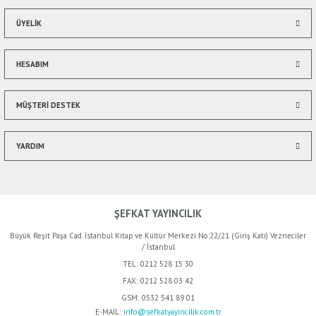
ÜYELİK
HESABIM
MÜŞTERİ DESTEK
YARDIM
ŞEFKAT YAYINCILIK
Büyük Reşit Paşa Cad. İstanbul Kitap ve Kültür Merkezi No:22/21 (Giriş Katı) Vezneciler
/ İstanbul
TEL:
0212 528 15 30
FAX:
0212 528 03 42
GSM:
0532 541 89 01
%50
E-MAİL:
info@sefkatyayincilik.com.tr