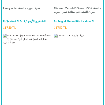
Lamiyyetul Arab / لامية العرب
Mizanul Zeheb Fi Sınaeti Şi'ril Arab /
ميزان الذهب في صناعة شعر العرب
Eş Şenferi El Ezdi / الشنفرى الأزدي
Es Seyyid Ahmed Bin İbrahim El
%50
indirim
Haşimi / السيد أحمد بن إبراهيم الهاشمي
117,50 TL
117,50 TL