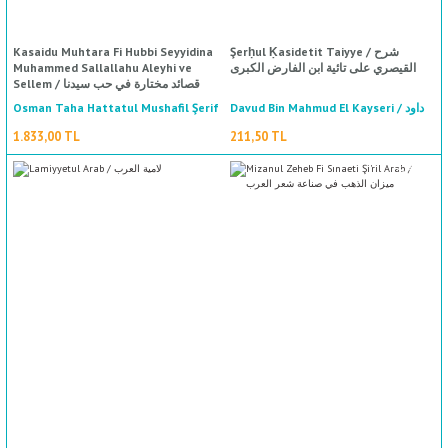
Kasaidu Muhtara Fi Hubbi Seyyidina
Şerḥul Ḳasidetit Taiyye / شرح
Muhammed Sallallahu Aleyhi ve
القيصري على تائية ابن الفارض الكبرى
Sellem / قصائد مختارة في حب سيدنا
محمد صلى الله عليه وسلم
Osman Taha Hattatul Mushafil Şerif
Davud Bin Mahmud El Kayseri / داود
بن محمود القيصري
/ عثمان طه خطاط المصحف الشريف
1.833,00 TL
211,50 TL