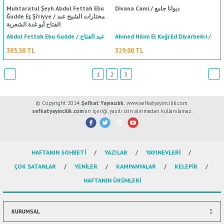
Muhtaratul Şeyh Abdul Fettah Ebu
Divana Cami / ديوانا جامع
Ğudde Eş Şi'riyye / مختارات الشيخ عبد
الفتاح أبو غدة الشعرية
Abdul Fettah Ebu Gudde / عبد الفتاح
Ahmed Hilmi El Koği Ed Diyarbekri /
احمد حلمي القوغي الدياربكري
أبو غدة
305,50 TL
329,00 TL
1
2
3
© Copyright 2014.
Şefkat Yayıncılık.
www.sefkatyayincilik.com.
sefkatyayincilik.com
’un içeriği, yazılı izin alınmadan kullanılamaz.
%50
indirim
HAFTANIN SOHBETİ
YAZILAR
YAYINEVLERİ
ÇOK SATANLAR
YENİLER
KAMPANYALAR
KELEPİR
HAFTANIN ÜRÜNLERİ
KURUMSAL