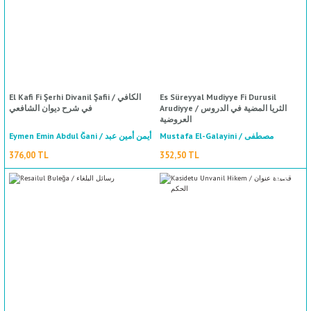
El Kafi Fi Şerhi Divanil Şafii / الكافي
Es Süreyyal Mudiyye Fi Durusil
Arudiyye / الثريا المضية في الدروس
في شرح ديوان الشافعي
العروضية
Mustafa El-Galayini / مصطفى
Eymen Emin Abdul Ğani / أيمن أمين عبد
الغلاييني
الغني
376,00 TL
352,50 TL
%50
indirim