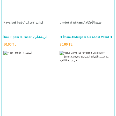
Umdetul Ahkam / عمدة الأحكام
Kavaidul İrab / قواعد الإعراب
İbnu Hişam El-Ensari / ابن هشام
El İmam Abdulgani bin Abdul Vahid El
Makdisi / االامام عبد الغني بن عبد الواحد
الانصاري
50,00 TL
80,00 TL
المقدسي
%50
indirim