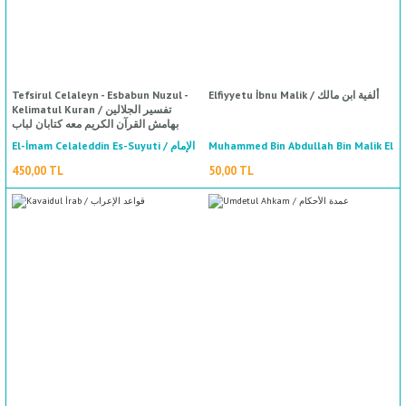
%50
indirim
Tefsirul Celaleyn - Esbabun Nuzul -
Elfiyyetu İbnu Malik / ألفية ابن مالك
Kelimatul Kuran / تفسير الجلالين
بهامش القرآن الكريم معه كتابان لباب
النقول في أسباب النزول و كلمات القرآن
El-İmam Celaleddin Es-Suyuti / الإمام
Muhammed Bin Abdullah Bin Malik El
تفسير و البيان
Endelusi / محمد بن عبد الله بن مالك
جلال الدين السيوطي
450,00 TL
50,00 TL
الأندلسي