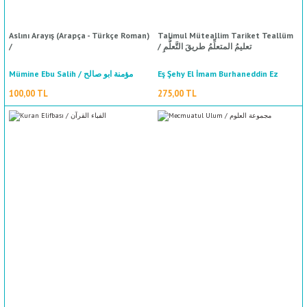
Aslını Arayış (Arapça - Türkçe Roman)
Talimul Müteallim Tariket Teallüm
/
/ تعليمُ المتعلِّمُ طريقَ التَّعلُّمِ
Mümine Ebu Salih / مؤمنة ابو صالح
Eş Şehy El İmam Burhaneddin Ez
Zernuci / الإمامِ برهانِ الدّينِ الزَّرنوجي
100,00 TL
275,00 TL