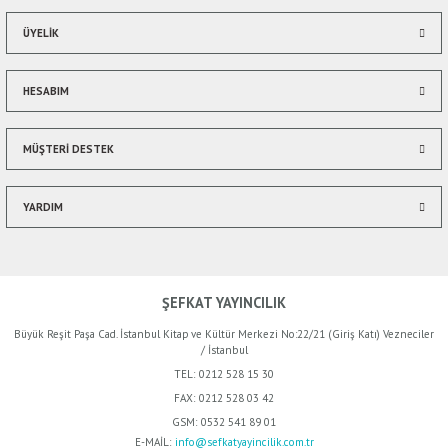
ÜYELİK
HESABIM
MÜŞTERİ DESTEK
YARDIM
ŞEFKAT YAYINCILIK
Büyük Reşit Paşa Cad. İstanbul Kitap ve Kültür Merkezi No:22/21 (Giriş Katı) Vezneciler
/ İstanbul
TEL:
0212 528 15 30
FAX:
0212 528 03 42
GSM:
0532 541 89 01
%50
E-MAİL:
info@sefkatyayincilik.com.tr