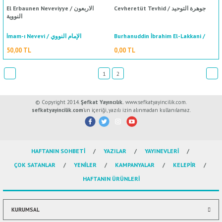
Cevheretüt Tevhid / جوهرة التوحيد
El Erbaunen Neveviyye / الاربعون
النووية
İmam-ı Nevevi / الإمام النووي
Burhanuddin İbrahim El-Lakkani /
برهان الدين ابراهيم اللقاني
50,00 TL
0,00 TL
1
2
© Copyright 2014.
Şefkat Yayıncılık.
www.sefkatyayincilik.com.
sefkatyayincilik.com
’un içeriği, yazılı izin alınmadan kullanılamaz.
%50
indirim
HAFTANIN SOHBETİ
YAZILAR
YAYINEVLERİ
ÇOK SATANLAR
YENİLER
KAMPANYALAR
KELEPİR
HAFTANIN ÜRÜNLERİ
KURUMSAL