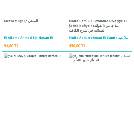
Metni Muğni / المغني
Molla Cami (El Fevaidud Diyaiyye Fi
Şerhil Kafiye / (ملا جامي (الفوائد
الضيائية في شرح الكافية
El Allame Ahmed Bin Hasan El
Molla Abdurrahman El Cami / ملا عبد
الرحمن الجامي
Çarpurdi / العلامة أحمد بن حسن
94,00 TL
450,00 TL
الچارپردي
%50
indirim