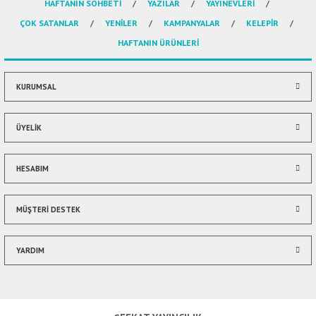
HAFTANIN SOHBETİ
YAZILAR
YAYINEVLERİ
Ürün resmi kalitesiz, bozuk veya görüntülenemiyor.
ÇOK SATANLAR
YENİLER
KAMPANYALAR
KELEPİR
Ürün açıklamasında eksik bilgiler bulunuyor.
HAFTANIN ÜRÜNLERİ
Ürün bilgilerinde hatalar bulunuyor.
Ürün fiyatı diğer sitelerden daha pahalı.
Bu ürüne benzer farklı alternatifler olmalı.
KURUMSAL
ÜYELİK
HESABIM
Gönder
MÜŞTERİ DESTEK
YARDIM