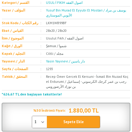
USUL-İ FIKIH اصول الفقه
Kategori / القسم
Yusuf Bin Murad El Eyyubi El Mostari / يوسف بن مراد
Yazar / المؤلف
الأيوبي الموستاري
Stok Kodu / رقم الكتاب
LKM1WB99BF
Ebat / القياس
28x20 / 28x20
Usulul Fıkh / اصول الفقه
İlim / الموضوع
Şamua / شموا
Kağıt / الورق
Ciltli / مجلد
Kapak / التجليد
Yasin Yayınevi / دار ياسين
Yayınevi / الدار
Sayfa / الصفحات
1293
Tahkik / المحقق
Recep Ömer Gercek El Kersuni - İsmail Bin Nuzad Koç
el Erdurumi / رجب بن عمر كرجك الكرسوني - إسماعيل
بن نوزاد الأرضورومي
*626,67 TL den başlayan taksitlerle!
1.880,00 TL
%50 İndirimli Fiyatı:
Sepete Ekle