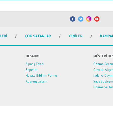
etersiz gördüğünüz noktaları öneri formunu kullanarak tarafımıza iletebilirsiniz.
Bu ürüne ilk yorumu siz yapın!
Yorum Yaz
LERİ
ÇOK SATANLAR
YENİLER
KAMPA
HESABIM
MÜŞTERİ DE
Sipariş Takibi
Ödeme Seçene
Sepetim
Güvenli Alışve
Havale Bildirim Formu
İade ve Caym
Alışveriş Listem
Satış Sözleşm
Ödeme ve Tes
Gönder