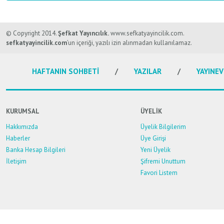
Bu ürünün fiyat bilgisi, resim, ürün açıklamalarında ve diğer konularda y
Görüş ve önerileriniz için teşekkür ederiz.
© Copyright 2014.
Şefkat Yayıncılık.
www.sefkatyayincilik.com.
sefkatyayincilik.com
’un içeriği, yazılı izin alınmadan kullanılamaz.
Ürün resmi kalitesiz, bozuk veya görüntülenemiyor.
HAFTANIN SOHBETİ
YAZILAR
YAYINEV
Ürün açıklamasında eksik bilgiler bulunuyor.
Ürün bilgilerinde hatalar bulunuyor.
Ürün fiyatı diğer sitelerden daha pahalı.
KURUMSAL
ÜYELİK
Bu ürüne benzer farklı alternatifler olmalı.
Hakkımızda
Üyelik Bilgilerim
Haberler
Üye Girişi
Banka Hesap Bilgileri
Yeni Üyelik
İletişim
Şifremi Unuttum
Favori Listem