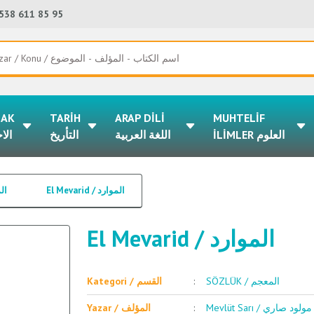
538 611 85 95
LAK
TARİH
ARAP DİLİ
MUHTELİF
İLİMLER العلوم
اللغة العربية
التأريخ
الا
El Mevarid / الموارد
المع
El Mevarid / الموارد
SÖZLÜK / المعجم
Kategori / القسم
Mevlüt Sarı / مولود صاري
Yazar / المؤلف