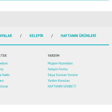
NYALAR
KELEPİR
HAFTANIN ÜRÜNLERİ
STEK
YARDIM
kleri
Müşteri Hizmetleri
riş
İletişim Formu
a Hakkı
Sıkça Sorulan Sorular
esi
Yardım Konuları
limat
HAFTANIN SOHBETİ