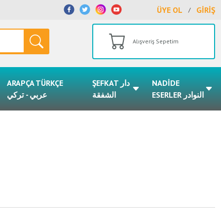
ÜYE OL
GİRİŞ
/
Alışveriş Sepetim
ARAPÇA TÜRKÇE
ŞEFKAT دار
NADİDE
ESERLER النوادر
الشفقة
عربي - تركي