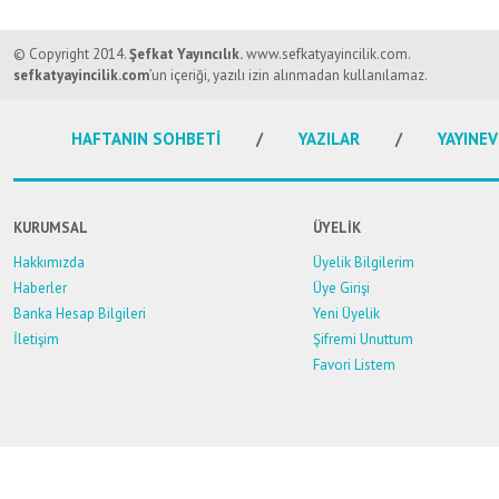
Bu ürünün fiyat bilgisi, resim, ürün açıklamalarında ve diğer konularda y
Görüş ve önerileriniz için teşekkür ederiz.
© Copyright 2014.
Şefkat Yayıncılık.
www.sefkatyayincilik.com.
sefkatyayincilik.com
’un içeriği, yazılı izin alınmadan kullanılamaz.
Ürün resmi kalitesiz, bozuk veya görüntülenemiyor.
HAFTANIN SOHBETİ
YAZILAR
YAYINEV
Ürün açıklamasında eksik bilgiler bulunuyor.
Ürün bilgilerinde hatalar bulunuyor.
Ürün fiyatı diğer sitelerden daha pahalı.
KURUMSAL
ÜYELİK
Bu ürüne benzer farklı alternatifler olmalı.
Hakkımızda
Üyelik Bilgilerim
Haberler
Üye Girişi
Banka Hesap Bilgileri
Yeni Üyelik
İletişim
Şifremi Unuttum
Favori Listem