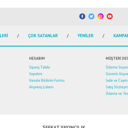
etersiz gördüğünüz noktaları öneri formunu kullanarak tarafımıza iletebilirsiniz.
Bu ürüne ilk yorumu siz yapın!
Yorum Yaz
LERİ
ÇOK SATANLAR
YENİLER
KAMPA
HESABIM
MÜŞTERİ DE
Sipariş Takibi
Ödeme Seçene
Sepetim
Güvenli Alışve
Havale Bildirim Formu
İade ve Caym
Alışveriş Listem
Satış Sözleşm
Ödeme ve Tes
Gönder
ŞEFKAT YAYINCILIK