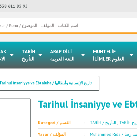
538 611 85 95
LAK
TARİH
ARAP DİLİ
MUHTELİF
İLİMLER العلوم
اللغة العربية
التأريخ
الا
Tarihul İnsaniyye ve Ebtaluha / تاريخ الإنسانية وأبطالها
Kategori / القسم
TARİH / التأريخ
,
TARİH 
Muhammed Rıda / 
Yazar / المؤلف