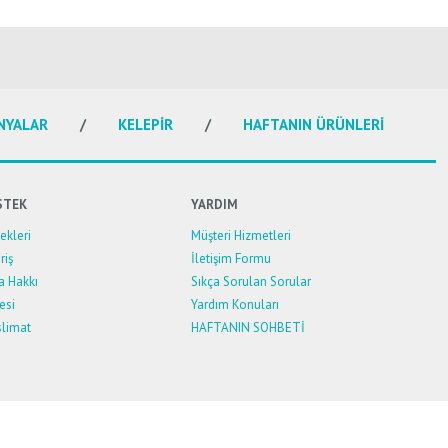
NYALAR
KELEPİR
HAFTANIN ÜRÜNLERİ
STEK
YARDIM
kleri
Müşteri Hizmetleri
riş
İletişim Formu
a Hakkı
Sıkça Sorulan Sorular
esi
Yardım Konuları
limat
HAFTANIN SOHBETİ