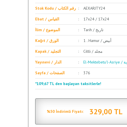
Stok Kodu / رقم الكتاب
AEXARJTY24
Ebat / القياس
17x24 / 17x24
Tarih / تاريخ
İlim / الموضوع
1 . Hamur / أبيض
Kağıt / الورق
Ciltli / مجلد
Kapak / التجليد
El-Me
Yayınevi / الدار
Sayfa / الصفحات
376
*109,67 TL den başlayan taksitlerle!
329,00 TL
%50 İndirimli Fiyatı: