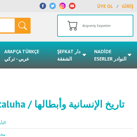
ÜYE OL
GİRİŞ
/
Alışveriş Sepetim
ARAPÇA TÜRKÇE
ŞEFKAT دار
NADİDE
ESERLER النوادر
الشفقة
عربي - تركي
Tarihul İnsaniyye ve Ebtaluha / تاريخ الإنسانية وأبطالها
التأريخ
محمد رضا