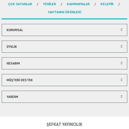
ÇOK SATANLAR
YENİLER
KAMPANYALAR
KELEPİR
HAFTANIN ÜRÜNLERİ
KURUMSAL
ÜYELİK
HESABIM
MÜŞTERİ DESTEK
YARDIM
ŞEFKAT YAYINCILIK