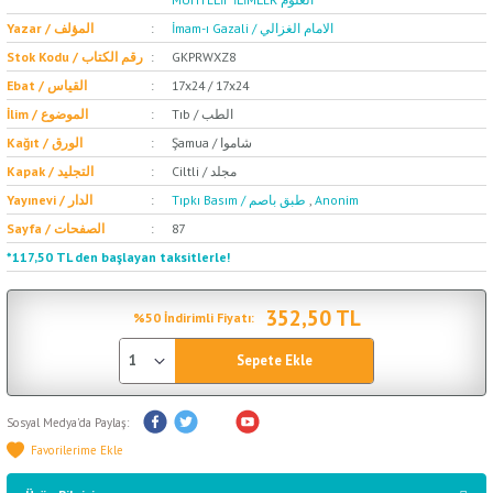
İmam-ı Gazali / الامام الغزالي
Yazar / المؤلف
Stok Kodu / رقم الكتاب
GKPRWXZ8
Ebat / القياس
17x24 / 17x24
Tıb / الطب
İlim / الموضوع
Şamua / شاموا
Kağıt / الورق
Ciltli / مجلد
Kapak / التجليد
Yayınevi / الدار
Tıpkı Basım / طبق باصم
,
Anonim
Sayfa / الصفحات
87
*117,50 TL den başlayan taksitlerle!
352,50 TL
%50 İndirimli Fiyatı:
Sepete Ekle
Sosyal Medya'da Paylaş: