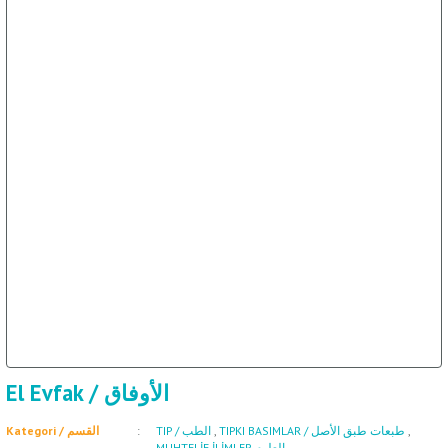
El Evfak / الأوفاق
Kategori / القسم
TIP / الطب
,
TIPKI BASIMLAR / طبعات طبق الأصل
,
MUHTELİF İLİMLER العلوم