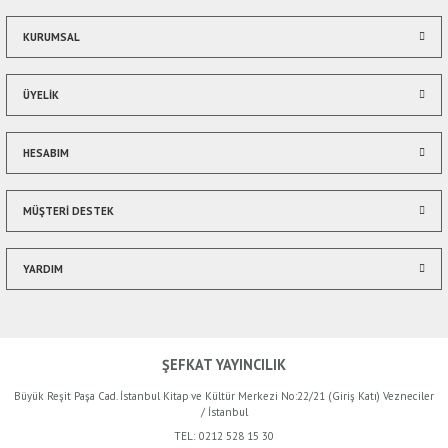
Ürün fiyatı diğer sitelerden daha pahalı.
Bu ürüne benzer farklı alternatifler olmalı.
KURUMSAL
ÜYELİK
HESABIM
Gönder
MÜŞTERİ DESTEK
YARDIM
ŞEFKAT YAYINCILIK
Büyük Reşit Paşa Cad. İstanbul Kitap ve Kültür Merkezi No:22/21 (Giriş Katı) Vezneciler
/ İstanbul
TEL:
0212 528 15 30