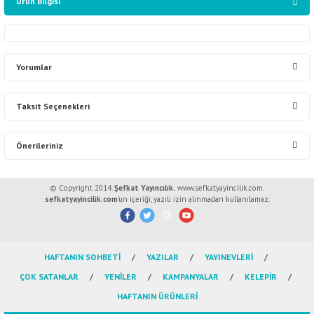
Ürün Bilgisi
Yorumlar
Taksit Seçenekleri
Bu ürüne ilk yorumu siz yapın!
Önerileriniz
Yorum Yaz
Bu ürünün fiyat bilgisi, resim, ürün açıklamalarında ve diğer konularda
© Copyright 2014.
Şefkat Yayıncılık.
www.sefkatyayincilik.com.
yetersiz gördüğünüz noktaları öneri formunu kullanarak tarafımıza
sefkatyayincilik.com
’un içeriği, yazılı izin alınmadan kullanılamaz.
iletebilirsiniz.
Görüş ve önerileriniz için teşekkür ederiz.
HAFTANIN SOHBETİ
YAZILAR
YAYINEVLERİ
Ürün resmi kalitesiz, bozuk veya görüntülenemiyor.
ÇOK SATANLAR
YENİLER
KAMPANYALAR
KELEPİR
Ürün açıklamasında eksik bilgiler bulunuyor.
HAFTANIN ÜRÜNLERİ
Ürün bilgilerinde hatalar bulunuyor.