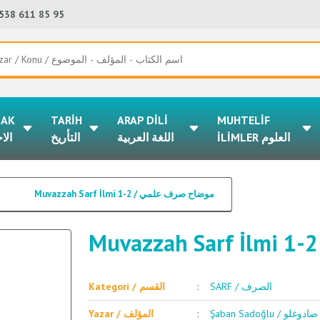
538 611 85 95
LAK
TARİH
ARAP DİLİ
MUHTELİF
İLİMLER العلوم
اللغة العربية
التأريخ
الا
Muvazzah Sarf İlmi 1-2 / موضاح صرف علمي
SARF / الصرف
Kategori / القسم
Şaban Sadoğlu / 
Yazar / المؤلف