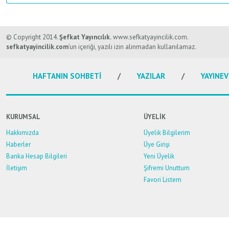
Bu ürünün fiyat bilgisi, resim, ürün açıklamalarında ve diğer konularda y
Görüş ve önerileriniz için teşekkür ederiz.
© Copyright 2014.
Şefkat Yayıncılık.
www.sefkatyayincilik.com.
sefkatyayincilik.com
’un içeriği, yazılı izin alınmadan kullanılamaz.
Ürün resmi kalitesiz, bozuk veya görüntülenemiyor.
HAFTANIN SOHBETİ
YAZILAR
YAYINEV
Ürün açıklamasında eksik bilgiler bulunuyor.
Ürün bilgilerinde hatalar bulunuyor.
Ürün fiyatı diğer sitelerden daha pahalı.
KURUMSAL
ÜYELİK
Bu ürüne benzer farklı alternatifler olmalı.
Hakkımızda
Üyelik Bilgilerim
Haberler
Üye Girişi
Banka Hesap Bilgileri
Yeni Üyelik
İletişim
Şifremi Unuttum
Favori Listem