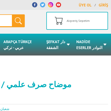
ÜYE OL
GİRİŞ
/
Alışveriş Sepetim
ARAPÇA TÜRKÇE
ŞEFKAT دار
NADİDE
ESERLER النوادر
الشفقة
عربي - تركي
Muvazzah Sarf İlmi 1-2 / موضاح صرف علمي
شعبان صادوغلو