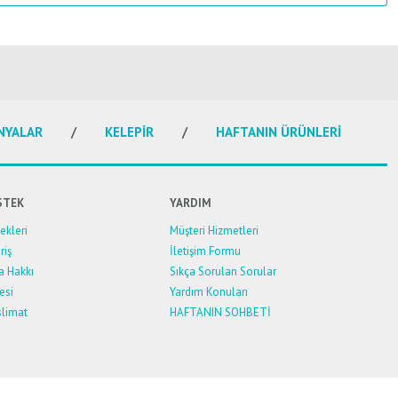
NYALAR
KELEPİR
HAFTANIN ÜRÜNLERİ
STEK
YARDIM
kleri
Müşteri Hizmetleri
riş
İletişim Formu
a Hakkı
Sıkça Sorulan Sorular
esi
Yardım Konuları
limat
HAFTANIN SOHBETİ