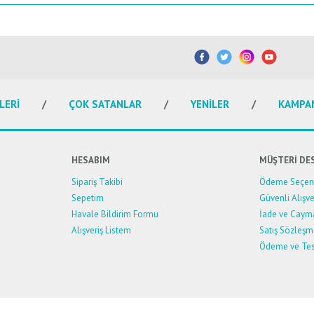
etersiz gördüğünüz noktaları öneri formunu kullanarak tarafımıza iletebilirsiniz.
Bu ürüne ilk yorumu siz yapın!
Yorum Yaz
LERİ
ÇOK SATANLAR
YENİLER
KAMPA
HESABIM
MÜŞTERİ DE
Sipariş Takibi
Ödeme Seçene
Sepetim
Güvenli Alışve
Havale Bildirim Formu
İade ve Caym
Alışveriş Listem
Satış Sözleşm
Ödeme ve Tes
Gönder