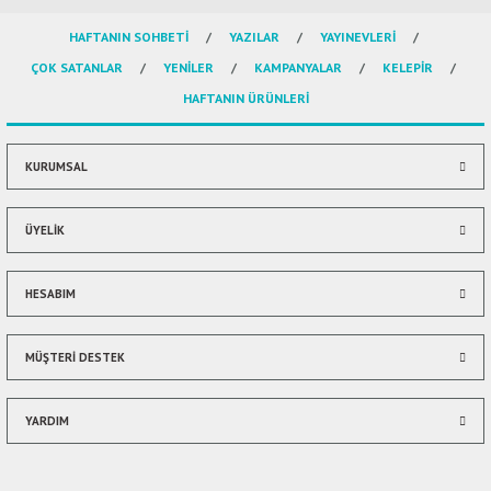
HAFTANIN SOHBETİ
YAZILAR
YAYINEVLERİ
Ürün resmi kalitesiz, bozuk veya görüntülenemiyor.
ÇOK SATANLAR
YENİLER
KAMPANYALAR
KELEPİR
Ürün açıklamasında eksik bilgiler bulunuyor.
HAFTANIN ÜRÜNLERİ
Ürün bilgilerinde hatalar bulunuyor.
Ürün fiyatı diğer sitelerden daha pahalı.
Bu ürüne benzer farklı alternatifler olmalı.
KURUMSAL
ÜYELİK
HESABIM
Gönder
MÜŞTERİ DESTEK
YARDIM