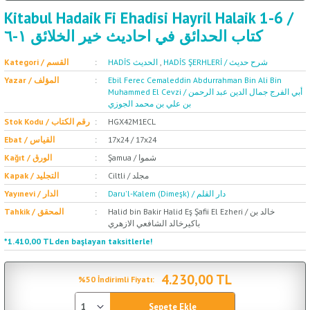
Kitabul Hadaik Fi Ehadisi Hayril Halaik 1-6 /
كتاب الحدائق في احاديث خير الخلائق ١-٦
Kategori / القسم
HADİS الحديث
,
HADİS ŞERHLERİ / شرح حديث
Yazar / المؤلف
Ebil Ferec Cemaleddin Abdurrahman Bin Ali Bin
Muhammed El Cevzi / أبي الفرج جمال الدين عبد الرحمن
بن علي بن محمد الجوزي
Stok Kodu / رقم الكتاب
HGX42M1ECL
Ebat / القياس
17x24 / 17x24
Şamua / شموا
Kağıt / الورق
Ciltli / مجلد
Kapak / التجليد
Daru'l-Kalem (Dimeşk) / دار القلم
Yayınevi / الدار
Halid bin Bakir Halid Eş Şafii El Ezheri / خالد بن
Tahkik / المحقق
باكيرخالد الشافعي الازهري
*1.410,00 TL den başlayan taksitlerle!
4.230,00 TL
%50 İndirimli Fiyatı:
Sepete Ekle