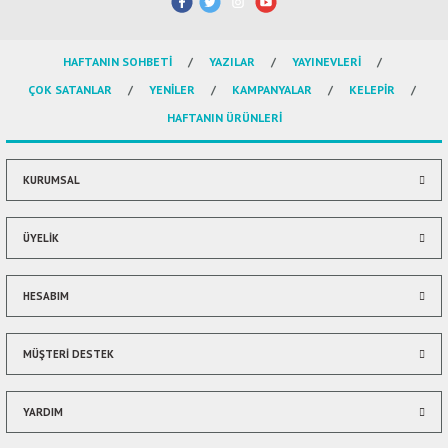
ال
HAFTANIN SOHBETİ
YAZILAR
YAYINEVLERİ
İ / علم الإجتماع
ÇOK SATANLAR
YENİLER
KAMPANYALAR
KELEPİR
HAFTANIN ÜRÜNLERİ
KURUMSAL
ÜYELİK
HESABIM
MÜŞTERİ DESTEK
YARDIM