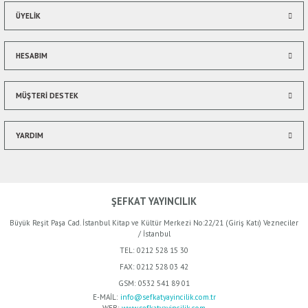
ÜYELİK
HESABIM
MÜŞTERİ DESTEK
YARDIM
ŞEFKAT YAYINCILIK
Büyük Reşit Paşa Cad. İstanbul Kitap ve Kültür Merkezi No:22/21 (Giriş Katı) Vezneciler
/ İstanbul
TEL:
0212 528 15 30
FAX:
0212 528 03 42
GSM:
0532 541 89 01
%50
indirim
E-MAİL:
info@sefkatyayincilik.com.tr