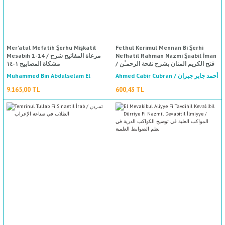
%50
indirim
Mer'atul Mefatih Şerhu Mişkatil
Fethul Kerimul Mennan Bi Şerhi
Mesabih 1-14 / مرعاة المفاتيح شرح
Nefhatil Rahman Nazmi Şuabil İman
/ فتح الكريم المنان بشرح نفحة الرحمـٰن
مشكاة المصابيح ١-١٤
نظم شعب الإيمان
Muhammed Bin Abdulselam El
Ahmed Cabir Cubran / أحمد جابر جبران
Mubarekfuri / محمد بن عبد السلام
9.165,00 TL
600,43 TL
المباركفوري