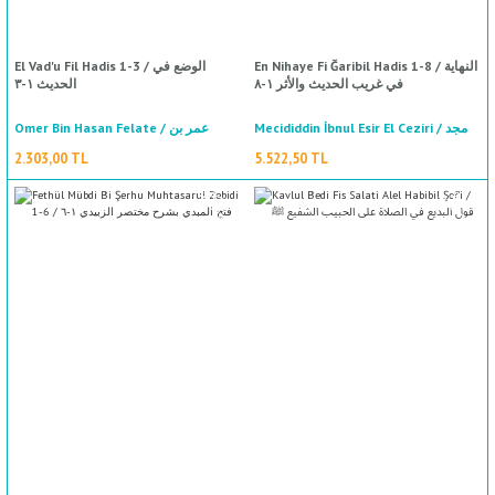
En Nihaye Fi Ğaribil Hadis 1-8 / النهاية
El Vad'u Fil Hadis 1-3 / الوضع في
في غريب الحديث والأثر ١-٨
الحديث ١-٣
Mecididdin İbnul Esir El Ceziri / مجد
Omer Bin Hasan Felate / عمر بن
الدين ابن الأثير الجزري
حسن فلاته
2.303,00 TL
5.522,50 TL
%50
indirim