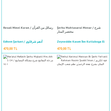
Şerhu Muhtasarul Menar / شرح
Resail Minel Kuran / رسائل من القرآن
مختصر المنار
Edhem Şarkavi / أدهم شرقاوي
Zeyneddin Kasım İbn Kutluboga El
Hanefi / زين الدين قاسم ابن قطلوبغا
470,00 TL
470,00 TL
الحنفي