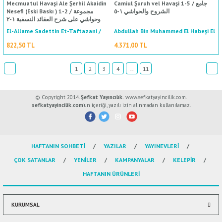
Mecmuatul Havaşi Ale Şerhil Akaidin
Camiul Şuruh vel Havaşi 1-5 / جامع
الشروح والحواشي ١-٥
Nesefi (Eski Baskı ) 1-2 / مجموعة
وحواشي على شرح العقائد النسفية ١-٢
El-Allame Sadettin Et-Taftazani /
Abdullah Bin Muhammed El Habeşi El
Yemani / عبد الله بن محمد الحبشي
العلامة سعد الدين التفتازاني
822,50 TL
4.371,00 TL
اليماني
1
2
3
4
..
11
© Copyright 2014.
Şefkat Yayıncılık.
www.sefkatyayincilik.com.
sefkatyayincilik.com
’un içeriği, yazılı izin alınmadan kullanılamaz.
%50
indirim
HAFTANIN SOHBETİ
YAZILAR
YAYINEVLERİ
ÇOK SATANLAR
YENİLER
KAMPANYALAR
KELEPİR
HAFTANIN ÜRÜNLERİ
KURUMSAL