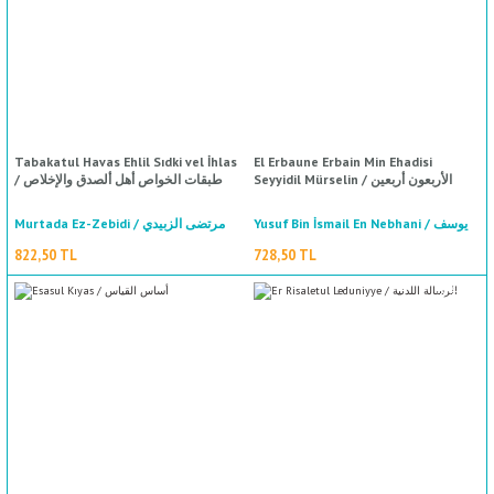
%50
indirim
Tabakatul Havas Ehlil Sıdki vel İhlas
El Erbaune Erbain Min Ehadisi
Seyyidil Mürselin / الأربعون أربعين
/ طبقات الخواص أهل ألصدق والإخلاص
Yusuf Bin İsmail En Nebhani / يوسف
Murtada Ez-Zebidi / مرتضى الزبيدي
بن إسماعيل النبهاني
822,50 TL
728,50 TL