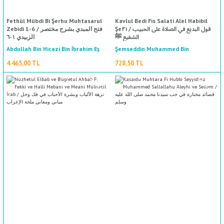
Fethül Mübdi Bi Şerhu Muhtasarul
Kavlul Bedi Fis Salati Alel Habibil
Şef'i / قول البديع في الصلاة على الحبيب
Zebidi 1-6 / فتح المبدي بشرح مختصر
الشفيع ﷺ
الزبيدي ١-٦
Abdullah Bin Hicazi Bin İbrahim Eş
Şemseddin Muhammed Bin
Abdurrahman Es Sehavi / شمس الدين
Şarkavi / عبد الله بن حجازي بن إبراهيم
4.465,00 TL
728,50 TL
محمد بن عبد الرحمن السخاوي
الشرقاوي