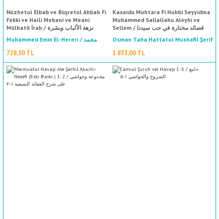
Nüzhetul Elbab ve Büşretul Ahbab Fi
Kasaidu Muhtara Fi Hubbi Seyyidina
Fekki ve Halli Mebani ve Meani
Muhammed Sallallahu Aleyhi ve
Sellem / قصائد مختارة في حب سيدنا
Mülhatil İrab / نزهة الألباب وبشرة
محمد صلى الله عليه وسلم
الأحباب في فك وحل مباني ومعاني ملحة
Muhammed Emin El-Hereri / محمد
Osman Taha Hattatul Mushafil Şerif
%50
indirim
الإعراب
/ عثمان طه خطاط المصحف الشريف
الأمين الهرري
728,50 TL
1.833,00 TL