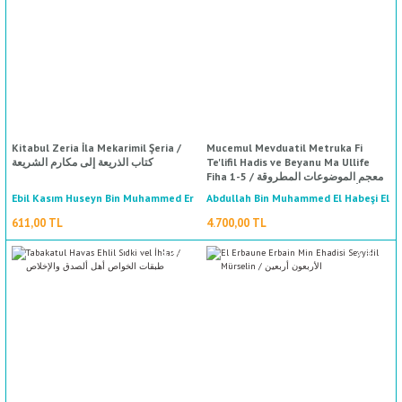
ال
İ / علم الإجتماع
Kitabul Zeria İla Mekarimil Şeria /
Mucemul Mevduatil Metruka Fi
كتاب الذريعة إلى مكارم الشريعة
Te'lifil Hadis ve Beyanu Ma Ullife
Fiha 1-5 / معجم الموضوعات المطروقة
في التأليف الحديث وبيان ما ألف فيها ١-٥
Ebil Kasım Huseyn Bin Muhammed Er
Abdullah Bin Muhammed El Habeşi El
Yemani / عبد الله بن محمد الحبشي
Ragıb El İsfehani / أبي القاسم الحسين
611,00 TL
4.700,00 TL
اليماني
بن محمد الراغب الأصفهاني