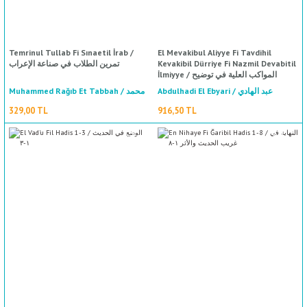
Temrinul Tullab Fi Sınaetil İrab /
El Mevakibul Aliyye Fi Tavdihil
تمرين الطلاب في صناعة الإعراب
Kevakibil Dürriye Fi Nazmil Devabitil
İlmiyye / المواكب العلية في توضيح
الكواكب الدرية في نظم الضوابط العلمية
Abdulhadi El Ebyari / عبد الهادي
Muhammed Rağıb Et Tabbah / محمد
الأبياري
راغب الطباخ
329,00 TL
916,50 TL
%50
indirim