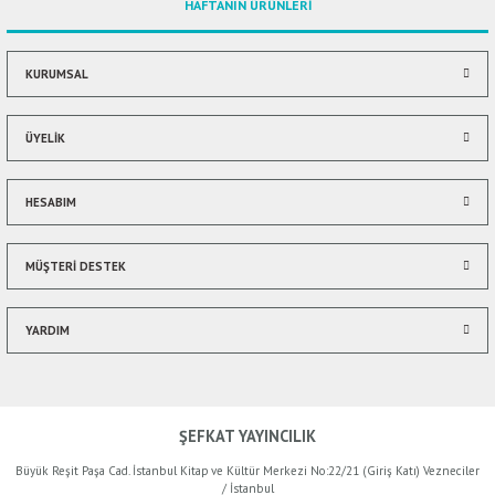
HAFTANIN ÜRÜNLERİ
KURUMSAL
ÜYELİK
HESABIM
MÜŞTERİ DESTEK
YARDIM
ŞEFKAT YAYINCILIK
Büyük Reşit Paşa Cad. İstanbul Kitap ve Kültür Merkezi No:22/21 (Giriş Katı) Vezneciler
/ İstanbul