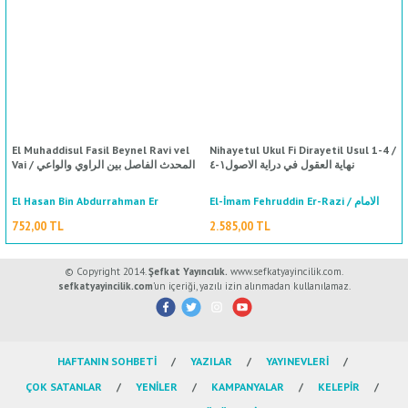
ال
İ / علم الإجتماع
El Muhaddisul Fasil Beynel Ravi vel
Nihayetul Ukul Fi Dirayetil Usul 1-4 /
نهاية العقول في دراية الاصول١-٤
Vai / المحدث الفاصل بين الراوي والواعي
El Hasan Bin Abdurrahman Er
El-İmam Fehruddin Er-Razi / الامام
فخر الدين الرازي
Ramehurmuzi /الحسن بن عبد الرحمن
752,00 TL
2.585,00 TL
الرامهرمزي
© Copyright 2014.
Şefkat Yayıncılık.
www.sefkatyayincilik.com.
sefkatyayincilik.com
’un içeriği, yazılı izin alınmadan kullanılamaz.
HAFTANIN SOHBETİ
YAZILAR
YAYINEVLERİ
ÇOK SATANLAR
YENİLER
KAMPANYALAR
KELEPİR