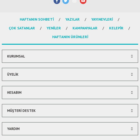
ال
HAFTANIN SOHBETİ
YAZILAR
YAYINEVLERİ
İ / علم الإجتماع
ÇOK SATANLAR
YENİLER
KAMPANYALAR
KELEPİR
HAFTANIN ÜRÜNLERİ
KURUMSAL
ÜYELİK
HESABIM
MÜŞTERİ DESTEK
YARDIM