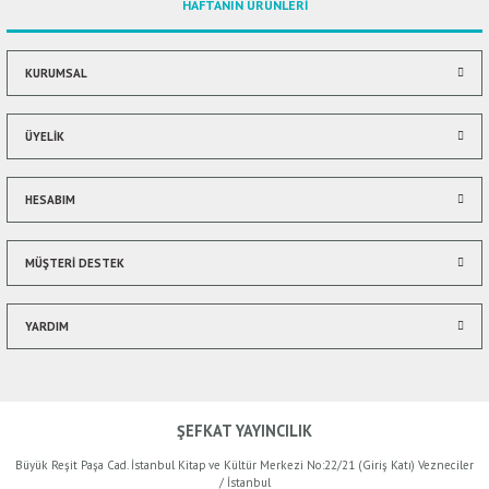
HAFTANIN ÜRÜNLERİ
KURUMSAL
ÜYELİK
HESABIM
MÜŞTERİ DESTEK
YARDIM
ŞEFKAT YAYINCILIK
Büyük Reşit Paşa Cad. İstanbul Kitap ve Kültür Merkezi No:22/21 (Giriş Katı) Vezneciler
/ İstanbul