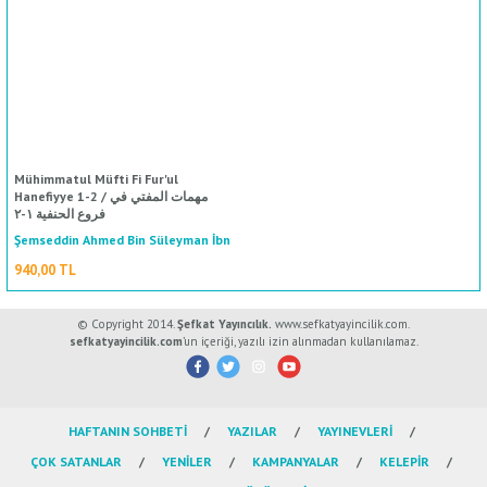
ال
İ / علم الإجتماع
Mühimmatul Müfti Fi Fur'ul
Hanefiyye 1-2 / مهمات المفتي في
فروع الحنفية ١-٢
Şemseddin Ahmed Bin Süleyman İbn
Kemal Paşa / شمس الدين أحمد بن
940,00 TL
سليمان/ابن كمال باشا
© Copyright 2014.
Şefkat Yayıncılık.
www.sefkatyayincilik.com.
sefkatyayincilik.com
’un içeriği, yazılı izin alınmadan kullanılamaz.
HAFTANIN SOHBETİ
YAZILAR
YAYINEVLERİ
ÇOK SATANLAR
YENİLER
KAMPANYALAR
KELEPİR