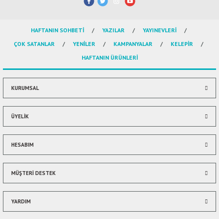
ال
HAFTANIN SOHBETİ
YAZILAR
YAYINEVLERİ
İ / علم الإجتماع
ÇOK SATANLAR
YENİLER
KAMPANYALAR
KELEPİR
HAFTANIN ÜRÜNLERİ
KURUMSAL
ÜYELİK
HESABIM
MÜŞTERİ DESTEK
YARDIM