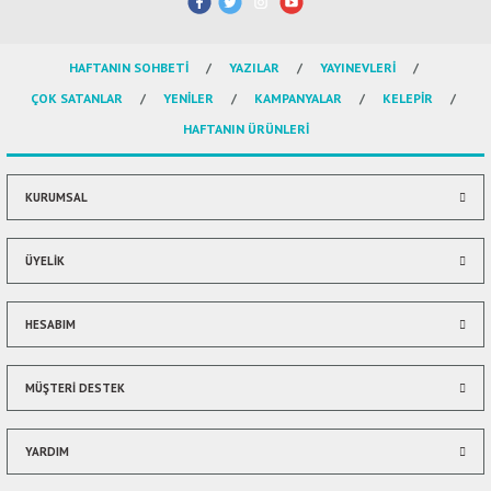
ال
HAFTANIN SOHBETİ
YAZILAR
YAYINEVLERİ
İ / علم الإجتماع
ÇOK SATANLAR
YENİLER
KAMPANYALAR
KELEPİR
HAFTANIN ÜRÜNLERİ
KURUMSAL
ÜYELİK
HESABIM
MÜŞTERİ DESTEK
YARDIM