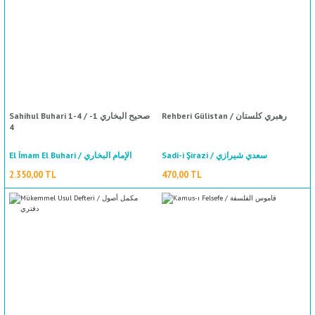
ال
İ / علم الإجتماع
Rehberi Gülistan / رهبري كلستان
Sahihul Buhari 1-4 / صحيح البخاري 1-
4
Sadi-i Şirazi / سعدي شيرازي
El İmam El Buhari / الإمام البخاري
2.350,00 TL
470,00 TL