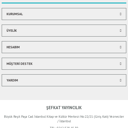
KURUMSAL
ÜYELİK
HESABIM
MÜŞTERİ DESTEK
YARDIM
ŞEFKAT YAYINCILIK
Büyük Reşit Paşa Cad. İstanbul Kitap ve Kültür Merkezi No:22/21 (Giriş Katı) Vezneciler
/ İstanbul