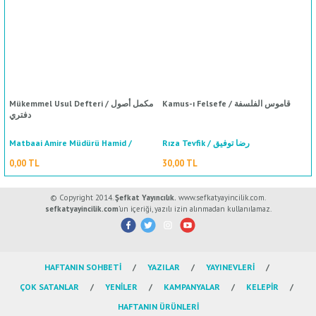
Kamus-ı Felsefe / قاموس الفلسفة
Mükemmel Usul Defteri / مكمل أصول
دفتري
Matbaai Amire Müdürü Hamid /
Rıza Tevfik / رضا توفيق
مطبعه عامرة مدير حميد
0,00 TL
30,00 TL
© Copyright 2014.
Şefkat Yayıncılık.
www.sefkatyayincilik.com.
sefkatyayincilik.com
’un içeriği, yazılı izin alınmadan kullanılamaz.
HAFTANIN SOHBETİ
YAZILAR
YAYINEVLERİ
ÇOK SATANLAR
YENİLER
KAMPANYALAR
KELEPİR
HAFTANIN ÜRÜNLERİ