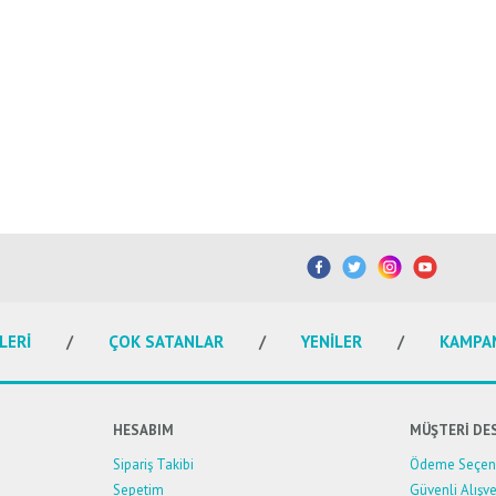
LERİ
ÇOK SATANLAR
YENİLER
KAMPA
HESABIM
MÜŞTERİ DE
Sipariş Takibi
Ödeme Seçene
Sepetim
Güvenli Alışve