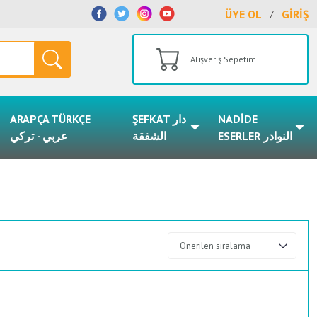
ÜYE OL
GİRİŞ
/
Alışveriş Sepetim
ARAPÇA TÜRKÇE
ŞEFKAT دار
NADİDE
ESERLER النوادر
الشفقة
عربي - تركي