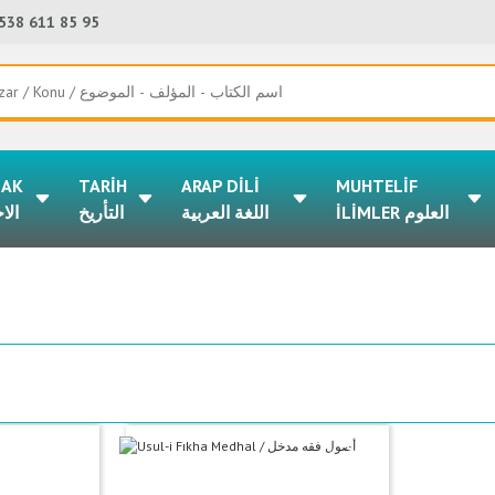
538 611 85 95
LAK
TARİH
ARAP DİLİ
MUHTELİF
İLİMLER العلوم
اللغة العربية
التأريخ
الا
%50
%50
indirim
indirim