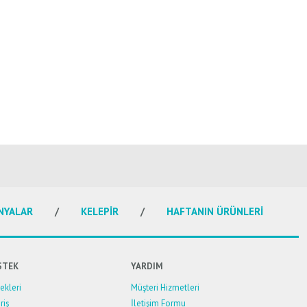
NYALAR
KELEPİR
HAFTANIN ÜRÜNLERİ
STEK
YARDIM
kleri
Müşteri Hizmetleri
riş
İletişim Formu