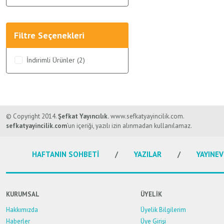
Filtre Seçenekleri
İndirimli Ürünler (2)
© Copyright 2014.
Şefkat Yayıncılık.
www.sefkatyayincilik.com.
sefkatyayincilik.com
’un içeriği, yazılı izin alınmadan kullanılamaz.
HAFTANIN SOHBETİ
YAZILAR
YAYINEV
KURUMSAL
ÜYELİK
Hakkımızda
Üyelik Bilgilerim
Haberler
Üye Girişi