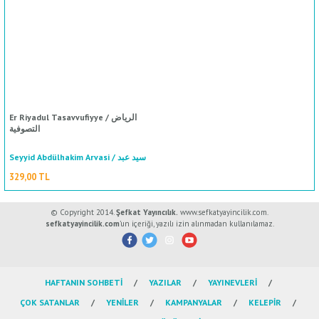
ال
İ / علم الإجتماع
Er Riyadul Tasavvufiyye / الرياض
التصوفية
Seyyid Abdülhakim Arvasi / سيد عبد
الحكيم آرواسي
329,00 TL
© Copyright 2014.
Şefkat Yayıncılık.
www.sefkatyayincilik.com.
sefkatyayincilik.com
’un içeriği, yazılı izin alınmadan kullanılamaz.
HAFTANIN SOHBETİ
YAZILAR
YAYINEVLERİ
ÇOK SATANLAR
YENİLER
KAMPANYALAR
KELEPİR