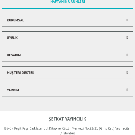
HAFTANIN ÜRÜNLERİ
KURUMSAL
ÜYELİK
HESABIM
MÜŞTERİ DESTEK
YARDIM
ŞEFKAT YAYINCILIK
Büyük Reşit Paşa Cad. İstanbul Kitap ve Kültür Merkezi No:22/21 (Giriş Katı) Vezneciler
/ İstanbul