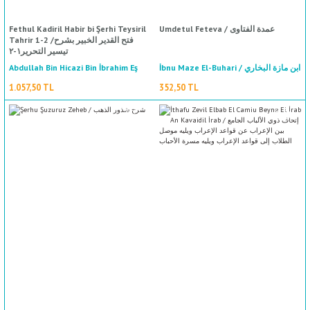
Fethul Kadiril Habir bi Şerhi Teysiril
Umdetul Feteva / عمدة الفتاوى
Tahrir 1-2 /فتح القدير الخبير بشرح
تيسير التحرير١-٢
Abdullah Bin Hicazi Bin İbrahim Eş
İbnu Maze El-Buhari / ابن مازة البخاري
Şarkavi / عبد الله بن حجازي بن إبراهيم
1.057,50 TL
352,50 TL
الشرقاوي