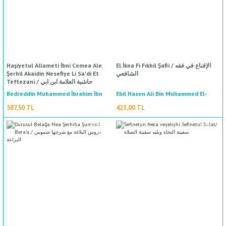
Haşiyetul Allameti İbni Cemea Ale
El İkna Fi Fıkhil Şafii / الإقناع في فقه
Şerhil Akaidin Nesefiye Li Sa'di Et
الشافعي
Teftezani / حاشية العلامة ابن ابي
الجماعة على شرح العقائد النسفية للسعد
Bedreddin Muhammed İbrahim İbn
Ebil Hasen Ali Bin Muhammed El-
التفتازاني
Maverdi El Basri / أبي الحسن علي بن
Cemea El Kenani / بدر الدين محمد بن
587,50 TL
423,00 TL
محمد الماوردي البصري
إبراهيم/ابن جماعة الكناني
%50
indirim