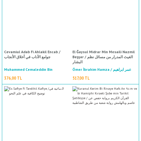
ال
İ / علم الإجتماع
Cevamiul Adab Fi Ahlakil Encab /
El Ğaysul Midrar Min Mesaili Nazmil
Beşşar / الغيث المدرار من مسائل نظم
جوامع الآداب في أخلاق الأنجاب
البشار
Muhammed Cemaleddin Bin
Ömer İbrahim Hamza / عمر ابراهيم
حمزة
Muhammed Bin Said El Kasimi / محمد
376,00 TL
517,00 TL
جمال الدين بن محمد بن سعيد القاسمي