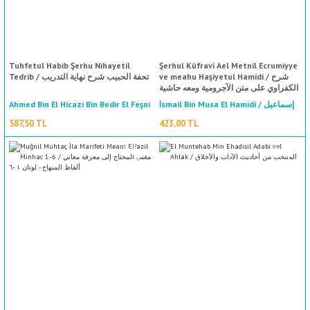
%50
indirim
Tuhfetul Habib Şerhu Nihayetil
Şerhul Küfravi Ael Metnil Ecrumiyye
ve meahu Haşiyetul Hamidi / شرح
Tedrib / تحفة الحبيب شرح نهاية التدريب
الكفراوي على متن الآجرومية ومعه حاشية
الحامدي
Ahmed Bin El Hicazi Bin Bedir El Feşni
İsmail Bin Musa El Hamidi / إسماعيل
بن موسى الحامدي
/ أحمد بن الحجازي بن بدير الفشني
587,50 TL
423,00 TL