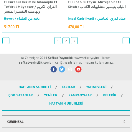
El Kuranul Kerim ve bihamişihi Et
El Lübab Bi Teysiri Müteşabihatil
Kitab / اللباب بتيسير متشابهات الكتاب
Tefsirul Müyesser / القران الكريم
وبهامشه التفسير الميسر
İmad Kadri İyadi / عماد قدري العياضي
Heyet / نخبة من العلماء
517,00 TL
470,00 TL
1
2
3
© Copyright 2014.
Şefkat Yayıncılık.
www.sefkatyayincilik.com.
sefkatyayincilik.com
’un içeriği, yazılı izin alınmadan kullanılamaz.
%50
indirim
HAFTANIN SOHBETİ
YAZILAR
YAYINEVLERİ
ÇOK SATANLAR
YENİLER
KAMPANYALAR
KELEPİR
HAFTANIN ÜRÜNLERİ
KURUMSAL