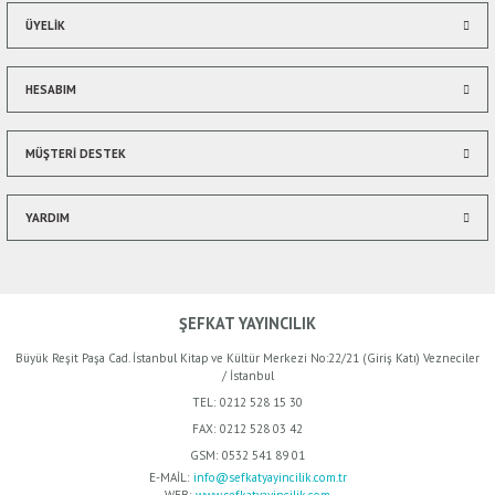
ÜYELİK
HESABIM
MÜŞTERİ DESTEK
YARDIM
ŞEFKAT YAYINCILIK
Büyük Reşit Paşa Cad. İstanbul Kitap ve Kültür Merkezi No:22/21 (Giriş Katı) Vezneciler
/ İstanbul
TEL:
0212 528 15 30
FAX:
0212 528 03 42
GSM:
0532 541 89 01
%50
indirim
E-MAİL:
info@sefkatyayincilik.com.tr