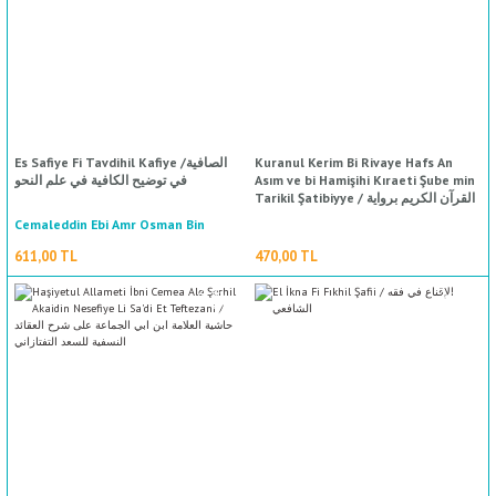
%50
indirim
Es Safiye Fi Tavdihil Kafiye /الصافية
Kuranul Kerim Bi Rivaye Hafs An
في توضيح الكافية في علم النحو
Asım ve bi Hamişihi Kıraeti Şube min
Tarikil Şatibiyye / القرآن الكريم برواية
حفص عن عاصم وبالهامش رواية شعبة من
Cemaleddin Ebi Amr Osman Bin
طريق الشاطبية
Omer İbnil Hacib / جمال الدين أبي
611,00 TL
470,00 TL
عمرو عثمان بن عمر/ابن الحاجب