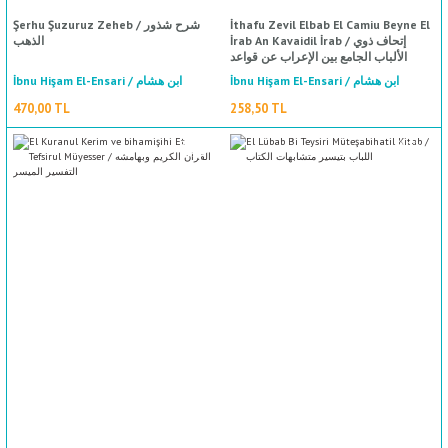
Şerhu Şuzuruz Zeheb / شرح شذور
İthafu Zevil Elbab El Camiu Beyne El
İrab An Kavaidil İrab / إتحاف ذوي
الذهب
الألباب الجامع بين الإعراب عن قواعد
الإعراب ويليه موصل الطلاب إلى قواعد
İbnu Hişam El-Ensari / ابن هشام
İbnu Hişam El-Ensari / ابن هشام
%50
indirim
الإعراب ويليه مسرة الأحباب
الانصاري
الانصاري
470,00 TL
258,50 TL