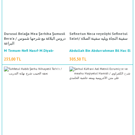
Durusul Belağa Mea Şerhiha Şumusil
Sefinetun Neca veyeliyhi Sefinetul
Salat/ سفينة النجاة ويليه سفينة الصلاة
Bera'a / دروس البلاغة مع شرحها شموس
البراعة
M Temum-Nefi Nasıf-M.Diyab-
Abdullah Bin Abdurrahman Bil Hac El
Hadrami / عبد الله بن عبد الرحمن بلحاج/
Sultan M. /حنفي ناصف-محمد دياب-
235,00 TL
305,50 TL
الحضرمي
سلطان محمد-مصطفى طموم