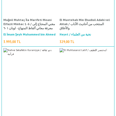
Muğnil Muhtaç İla Marifeti Meani
El Muntehab Min Ehadisil Adabi vel
Ahlak / المنتخب من أحاديث الآداب
Elfazil Minhac 1-6 / مغني المحتاج إلى
والأخلاق
معرفة معاني ألفاظ المنهاج - لونان ١ -٦
El İmam Şeyh Muhammed bin Ahmed
Heyet / نخبة من العلماء
El Hatib Eş Şirbini El Masri / الإمام
3.995,00 TL
329,00 TL
الشيخ محمد أحمد الخطيب الشربيني
%50
indirim
المصري