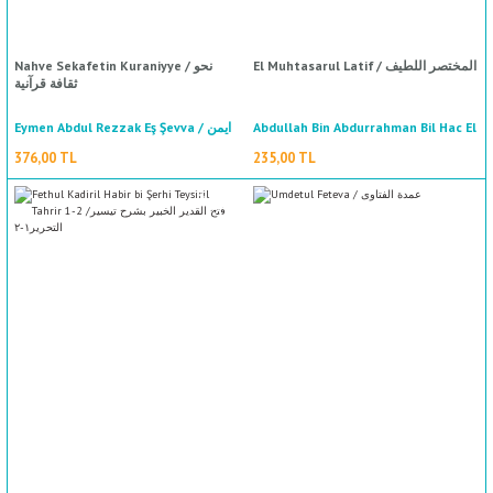
El Muhtasarul Latif / المختصر اللطيف
Nahve Sekafetin Kuraniyye / نحو
ثقافة قرآنية
Eymen Abdul Rezzak Eş Şevva / ايمن
Abdullah Bin Abdurrahman Bil Hac El
Hadrami / عبد الله بن عبد الرحمن بلحاج/
عبد الرزاق الشوا
376,00 TL
235,00 TL
الحضرمي
%50
indirim