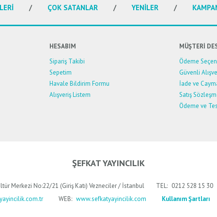
LERİ
ÇOK SATANLAR
YENİLER
KAMPA
HESABIM
MÜŞTERİ DE
Sipariş Takibi
Ödeme Seçene
Sepetim
Güvenli Alışve
Havale Bildirim Formu
İade ve Caym
Alışveriş Listem
Satış Sözleşm
Ödeme ve Tes
ŞEFKAT YAYINCILIK
ltür Merkezi No:22/21 (Giriş Katı) Vezneciler / İstanbul
TEL:
0212 528 15 30
ayincilik.com.tr
WEB:
www.sefkatyayincilik.com
Kullanım Şartları