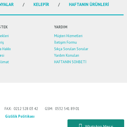
NYALAR
KELEPİR
HAFTANIN ÜRÜNLERİ
STEK
YARDIM
kleri
Müşteri Hizmetleri
riş
İletişim Formu
a Hakkı
Sıkça Sorulan Sorular
esi
Yardım Konuları
limat
HAFTANIN SOHBETİ
FAX:
0212 528 03 42
GSM:
0532 541 89 01
Gizlilik Politikası
WhatsApp Mesaj