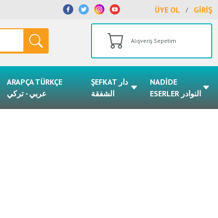
ÜYE OL
GİRİŞ
/
Alışveriş Sepetim
ARAPÇA TÜRKÇE
ŞEFKAT دار
NADİDE
ESERLER النوادر
الشفقة
عربي - تركي