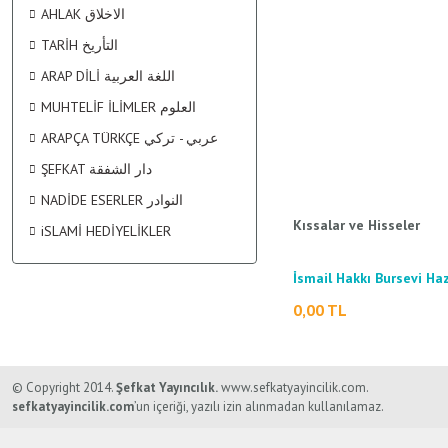
KİŞİSEL GELİŞİM / تنمية البشرية
MALİKİ FIKHI الفقه المالكي
TEFSİR التفسير
SARF / الصرف
AHLAK الاخلاق
TARİH التأريخ
TÜRKÇE TEFSİR KİTAPLARI
ŞİİR / الشعر
ŞAFİİ FIKHI الفقه الشافقي
MANTIK - MÜNAZARA / المنطق - المناظرة
ARAP DİLİ اللغة العربية
MUHTELİF İLİMLER العلوم
ARAPÇA TÜRKÇE عربي - تركي
PSİKOLOJİ / علم النفس
SÖZLÜK / المعجم
ŞEFKAT دار الشفقة
NADİDE ESERLER النوادر
SİYASET / السياسة
Kıssalar ve Hisseler
iSLAMİ HEDİYELİKLER
SOSYOLOJİ / علم الإجتماع
İsmail Hakkı Bursevi Haz
0,00 TL
TIP / الطب
© Copyright 2014.
Şefkat Yayıncılık.
www.sefkatyayincilik.com.
sefkatyayincilik.com
’un içeriği, yazılı izin alınmadan kullanılamaz.