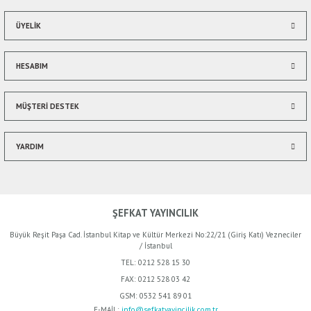
ÜYELİK
HESABIM
MÜŞTERİ DESTEK
YARDIM
ŞEFKAT YAYINCILIK
Büyük Reşit Paşa Cad. İstanbul Kitap ve Kültür Merkezi No:22/21 (Giriş Katı) Vezneciler
/ İstanbul
TEL:
0212 528 15 30
FAX:
0212 528 03 42
GSM:
0532 541 89 01
E-MAİL:
info@sefkatyayincilik.com.tr