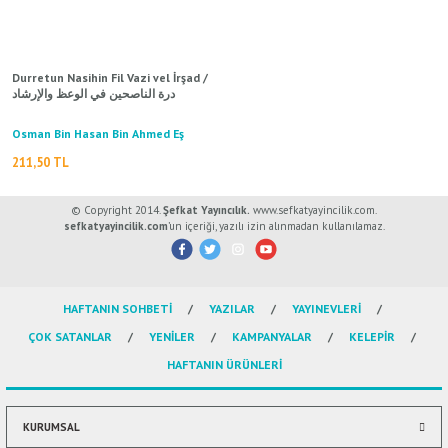
ال
İ / علم الإجتماع
Durretun Nasihin Fil Vazi vel İrşad /
درة الناصحين في الوعظ والإرشاد
Osman Bin Hasan Bin Ahmed Eş
Şakir El Hüveyri / عثمان بن حسن بن
211,50 TL
أحمد الشاكر الخويري
© Copyright 2014.
Şefkat Yayıncılık.
www.sefkatyayincilik.com.
sefkatyayincilik.com
’un içeriği, yazılı izin alınmadan kullanılamaz.
HAFTANIN SOHBETİ
YAZILAR
YAYINEVLERİ
ÇOK SATANLAR
YENİLER
KAMPANYALAR
KELEPİR
HAFTANIN ÜRÜNLERİ
KURUMSAL