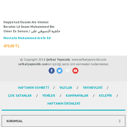
ال
İ / علم الإجتماع
Haşiyetud Dusuki Ale Ummul
Berahin Lil İmam Muhammed Bin
Omer Es Senusi / حاشية الدسوقي على
أم البراهين للإمام محمد بن عمر
Mustafa Muhammed Arefe Ed
السنوسي طبعة القديمة
Dusuki / مصطفى محمد عرفة الدسوقي
470,00 TL
© Copyright 2014.
Şefkat Yayıncılık.
www.sefkatyayincilik.com.
sefkatyayincilik.com
’un içeriği, yazılı izin alınmadan kullanılamaz.
HAFTANIN SOHBETİ
YAZILAR
YAYINEVLERİ
ÇOK SATANLAR
YENİLER
KAMPANYALAR
KELEPİR
HAFTANIN ÜRÜNLERİ
KURUMSAL