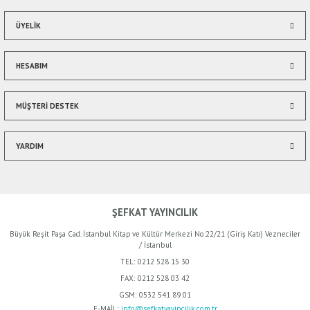
ÜYELİK
HESABIM
MÜŞTERİ DESTEK
YARDIM
ŞEFKAT YAYINCILIK
Büyük Reşit Paşa Cad. İstanbul Kitap ve Kültür Merkezi No:22/21 (Giriş Katı) Vezneciler
/ İstanbul
TEL:
0212 528 15 30
FAX:
0212 528 03 42
GSM:
0532 541 89 01
E-MAİL:
info@sefkatyayincilik.com.tr