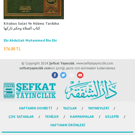
ال
İ / علم الإجتماع
Kitabus Salat Ve Hükmu Tarikiha
كتاب الصلاة وحكم تاركها
Ebi Abdullah Muhammed Bin Ebi
Bekr İbn Kayyim El Cevzi / أبي عبد
376,00 TL
الله محمد بن أبي بكر ابن قيم الجوزية
© Copyright 2014.
Şefkat Yayıncılık.
www.sefkatyayincilik.com.
sefkatyayincilik.com
’un içeriği, yazılı izin alınmadan kullanılamaz.
HAFTANIN SOHBETİ
YAZILAR
YAYINEVLERİ
ÇOK SATANLAR
YENİLER
KAMPANYALAR
KELEPİR
HAFTANIN ÜRÜNLERİ