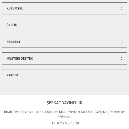
KURUMSAL
ÜYELİK
HESABIM
MÜŞTERİ DESTEK
YARDIM
ŞEFKAT YAYINCILIK
Büyük Reşit Paşa Cad. İstanbul Kitap ve Kültür Merkezi No:22/21 (Giriş Katı) Vezneciler
/ İstanbul
TEL:
0212 528 15 30