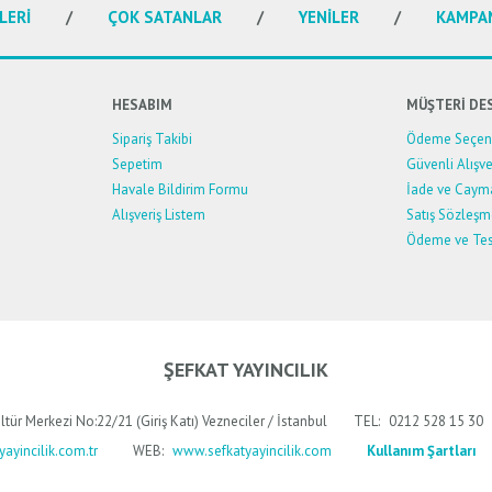
LERİ
ÇOK SATANLAR
YENİLER
KAMPA
HESABIM
MÜŞTERİ DE
Sipariş Takibi
Ödeme Seçene
Sepetim
Güvenli Alışve
Havale Bildirim Formu
İade ve Caym
Alışveriş Listem
Satış Sözleşm
Ödeme ve Tes
ŞEFKAT YAYINCILIK
ltür Merkezi No:22/21 (Giriş Katı) Vezneciler / İstanbul
TEL:
0212 528 15 30
ayincilik.com.tr
WEB:
www.sefkatyayincilik.com
Kullanım Şartları