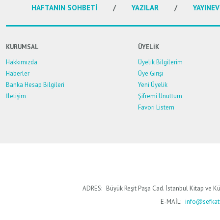
HAFTANIN SOHBETİ
YAZILAR
YAYINEV
KURUMSAL
ÜYELİK
Hakkımızda
Üyelik Bilgilerim
Haberler
Üye Girişi
Banka Hesap Bilgileri
Yeni Üyelik
İletişim
Şifremi Unuttum
Favori Listem
ADRES:
Büyük Reşit Paşa Cad. İstanbul Kitap ve Kü
E-MAİL:
info@sefkaty