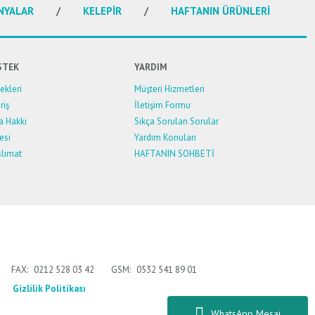
NYALAR
KELEPİR
HAFTANIN ÜRÜNLERİ
STEK
YARDIM
kleri
Müşteri Hizmetleri
riş
İletişim Formu
a Hakkı
Sıkça Sorulan Sorular
esi
Yardım Konuları
limat
HAFTANIN SOHBETİ
FAX:
0212 528 03 42
GSM:
0532 541 89 01
Gizlilik Politikası
WhatsApp Mesaj