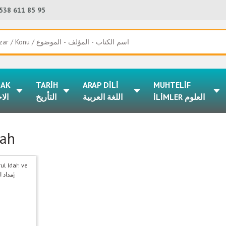
538 611 85 95
LAK
TARİH
ARAP DİLİ
MUHTELİF
İLİMLER العلوم
اللغة العربية
التأريخ
الا
tah
%50
indirim