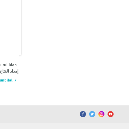
urul Idah
nbilali /