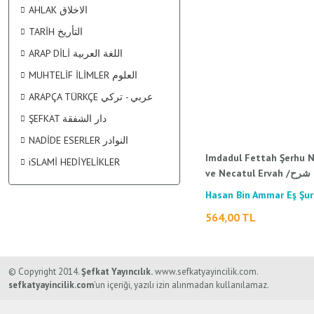
KİŞİSEL GELİŞİM / تنمية البشرية
MALİKİ FIKHI الفقه المالكي
TEFSİR التفسير
SARF / الصرف
AHLAK الاخلاق
TARİH التأريخ
TÜRKÇE TEFSİR KİTAPLARI
ŞİİR / الشعر
ŞAFİİ FIKHI الفقه الشافقي
MANTIK - MÜNAZARA / المنطق - المناظرة
ARAP DİLİ اللغة العربية
MUHTELİF İLİMLER العلوم
ARAPÇA TÜRKÇE عربي - تركي
PSİKOLOJİ / علم النفس
SÖZLÜK / المعجم
ŞEFKAT دار الشفقة
NADİDE ESERLER النوادر
SİYASET / السياسة
Imdadul Fettah Şerhu N
iSLAMİ HEDİYELİKLER
ve Necatul Ervah /إمداد الفتاح شرح
نور الإيضاح ونجاة الأرواح
SOSYOLOJİ / علم الإجتماع
Hasan Bin Ammar Eş Şuru
حسن بن عمار الشرنبلالي
564,00 TL
TIP / الطب
© Copyright 2014.
Şefkat Yayıncılık.
www.sefkatyayincilik.com.
sefkatyayincilik.com
’un içeriği, yazılı izin alınmadan kullanılamaz.