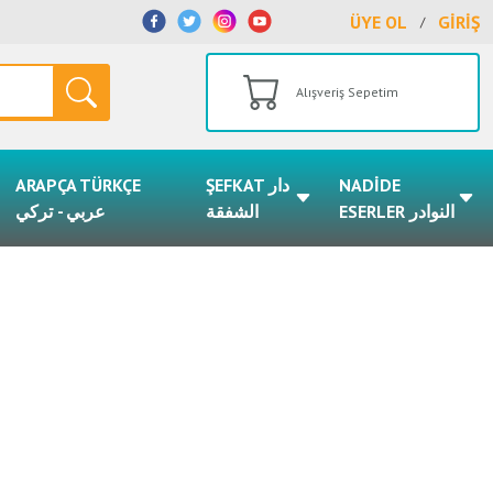
ÜYE OL
GİRİŞ
/
Alışveriş Sepetim
ARAPÇA TÜRKÇE
ŞEFKAT دار
NADİDE
ESERLER النوادر
الشفقة
عربي - تركي