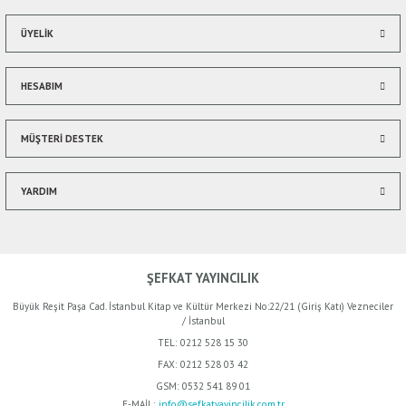
ÜYELİK
HESABIM
MÜŞTERİ DESTEK
YARDIM
ŞEFKAT YAYINCILIK
Büyük Reşit Paşa Cad. İstanbul Kitap ve Kültür Merkezi No:22/21 (Giriş Katı) Vezneciler
/ İstanbul
TEL:
0212 528 15 30
FAX:
0212 528 03 42
GSM:
0532 541 89 01
E-MAİL:
info@sefkatyayincilik.com.tr