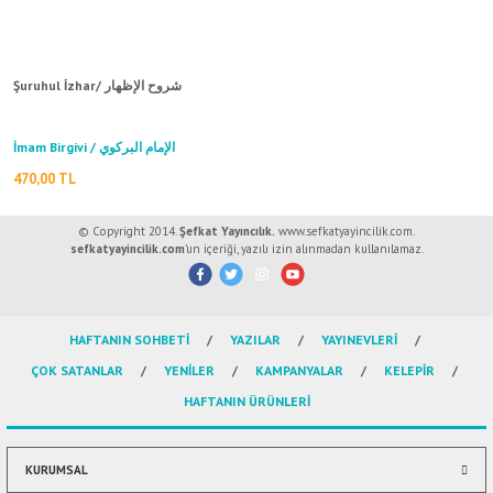
ال
İ / علم الإجتماع
Şuruhul İzhar/ شروح الإظهار
İmam Birgivi / الإمام البركوي
470,00 TL
© Copyright 2014.
Şefkat Yayıncılık.
www.sefkatyayincilik.com.
sefkatyayincilik.com
’un içeriği, yazılı izin alınmadan kullanılamaz.
HAFTANIN SOHBETİ
YAZILAR
YAYINEVLERİ
ÇOK SATANLAR
YENİLER
KAMPANYALAR
KELEPİR
HAFTANIN ÜRÜNLERİ
KURUMSAL