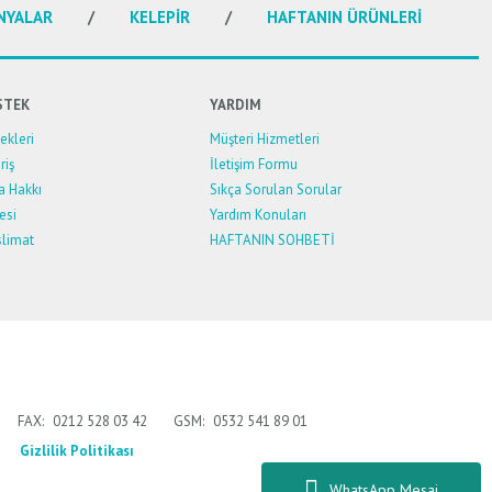
NYALAR
KELEPİR
HAFTANIN ÜRÜNLERİ
STEK
YARDIM
kleri
Müşteri Hizmetleri
riş
İletişim Formu
a Hakkı
Sıkça Sorulan Sorular
esi
Yardım Konuları
limat
HAFTANIN SOHBETİ
FAX:
0212 528 03 42
GSM:
0532 541 89 01
Gizlilik Politikası
WhatsApp Mesaj