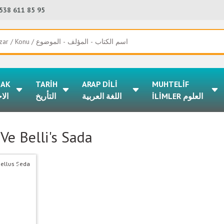
538 611 85 95
LAK
TARİH
ARAP DİLİ
MUHTELİF
İLİMLER العلوم
اللغة العربية
التأريخ
الا
Ve Belli's Sada
%50
indirim