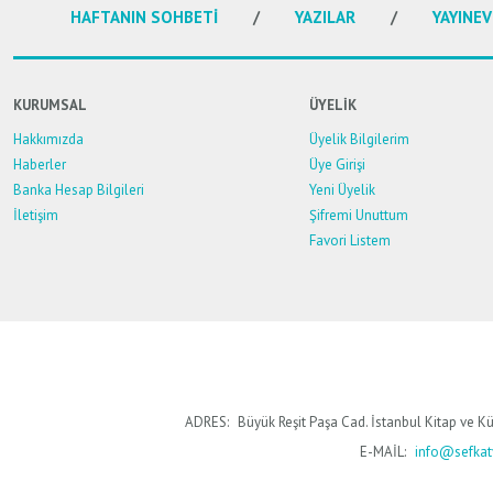
HAFTANIN SOHBETİ
YAZILAR
YAYINEV
KURUMSAL
ÜYELİK
Hakkımızda
Üyelik Bilgilerim
Haberler
Üye Girişi
Banka Hesap Bilgileri
Yeni Üyelik
İletişim
Şifremi Unuttum
Favori Listem
ADRES:
Büyük Reşit Paşa Cad. İstanbul Kitap ve Kü
E-MAİL:
info@sefkaty