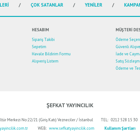
LERİ
ÇOK SATANLAR
YENİLER
KAMPA
HESABIM
MÜŞTERİ DE
Sipariş Takibi
Ödeme Seçene
Sepetim
Güvenli Alışve
Havale Bildirim Formu
İade ve Caym
Alışveriş Listem
Satış Sözleşm
Ödeme ve Tes
ŞEFKAT YAYINCILIK
ltür Merkezi No:22/21 (Giriş Katı) Vezneciler / İstanbul
TEL:
0212 528 15 30
ayincilik.com.tr
WEB:
www.sefkatyayincilik.com
Kullanım Şartları