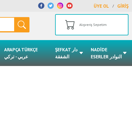
ÜYE OL
GİRİŞ
/
Alışveriş Sepetim
ARAPÇA TÜRKÇE
ŞEFKAT دار
NADİDE
ESERLER النوادر
الشفقة
عربي - تركي