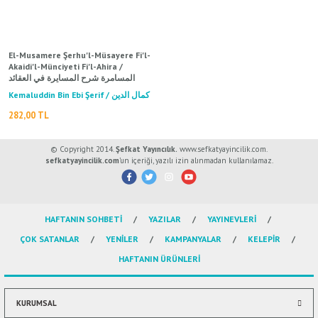
ال
İ / علم الإجتماع
El-Musamere Şerhu'l-Müsayere Fi'l-
Akaidi'l-Münciyeti Fi'l-Ahira /
المسامرة شرح المسايرة في العقائد
المنجية في الآخرة
Kemaluddin Bin Ebi Şerif / كمال الدين
بن أبي شريف
282,00 TL
© Copyright 2014.
Şefkat Yayıncılık.
www.sefkatyayincilik.com.
sefkatyayincilik.com
’un içeriği, yazılı izin alınmadan kullanılamaz.
HAFTANIN SOHBETİ
YAZILAR
YAYINEVLERİ
ÇOK SATANLAR
YENİLER
KAMPANYALAR
KELEPİR
HAFTANIN ÜRÜNLERİ
KURUMSAL