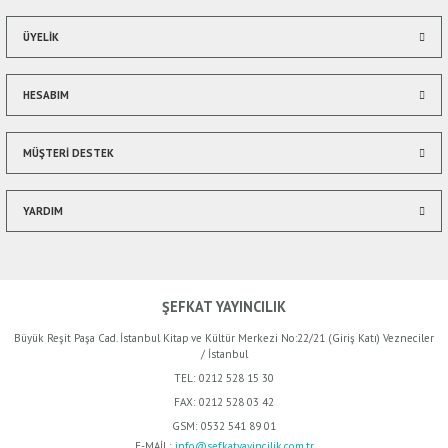
ÜYELİK
HESABIM
MÜŞTERİ DESTEK
YARDIM
ŞEFKAT YAYINCILIK
Büyük Reşit Paşa Cad. İstanbul Kitap ve Kültür Merkezi No:22/21 (Giriş Katı) Vezneciler
/ İstanbul
TEL:
0212 528 15 30
FAX:
0212 528 03 42
GSM:
0532 541 89 01
E-MAİL:
info@sefkatyayincilik.com.tr