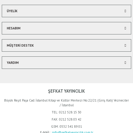
ÜYELİK
HESABIM
MÜŞTERİ DESTEK
YARDIM
ŞEFKAT YAYINCILIK
Büyük Reşit Paşa Cad. İstanbul Kitap ve Kültür Merkezi No:22/21 (Giriş Katı) Vezneciler
/ İstanbul
TEL:
0212 528 15 30
FAX:
0212 528 03 42
GSM:
0532 541 89 01
E-MAİL:
info@sefkatyayincilik.com.tr