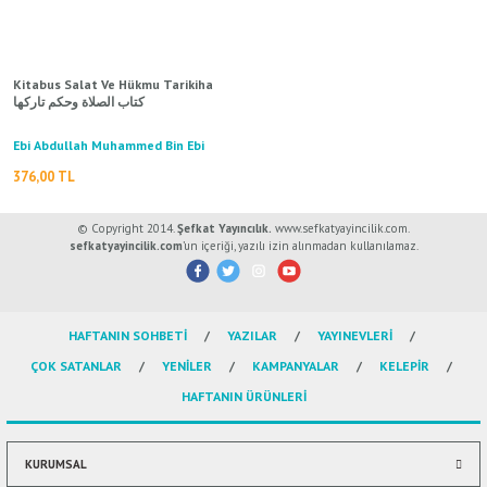
ال
İ / علم الإجتماع
Kitabus Salat Ve Hükmu Tarikiha
كتاب الصلاة وحكم تاركها
Ebi Abdullah Muhammed Bin Ebi
Bekr İbn Kayyim El Cevzi / أبي عبد
376,00 TL
الله محمد بن أبي بكر ابن قيم الجوزية
© Copyright 2014.
Şefkat Yayıncılık.
www.sefkatyayincilik.com.
sefkatyayincilik.com
’un içeriği, yazılı izin alınmadan kullanılamaz.
HAFTANIN SOHBETİ
YAZILAR
YAYINEVLERİ
ÇOK SATANLAR
YENİLER
KAMPANYALAR
KELEPİR
HAFTANIN ÜRÜNLERİ
KURUMSAL