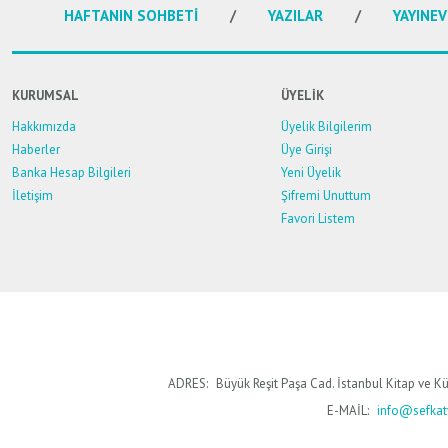
HAFTANIN SOHBETİ
YAZILAR
YAYINEV
KURUMSAL
ÜYELİK
Hakkımızda
Üyelik Bilgilerim
Haberler
Üye Girişi
Banka Hesap Bilgileri
Yeni Üyelik
İletişim
Şifremi Unuttum
Favori Listem
ADRES:
Büyük Reşit Paşa Cad. İstanbul Kitap ve Kü
E-MAİL:
info@sefkaty