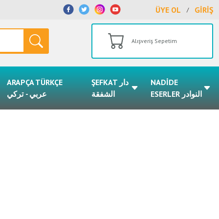
ÜYE OL
GİRİŞ
/
Alışveriş Sepetim
ARAPÇA TÜRKÇE
ŞEFKAT دار
NADİDE
ESERLER النوادر
الشفقة
عربي - تركي