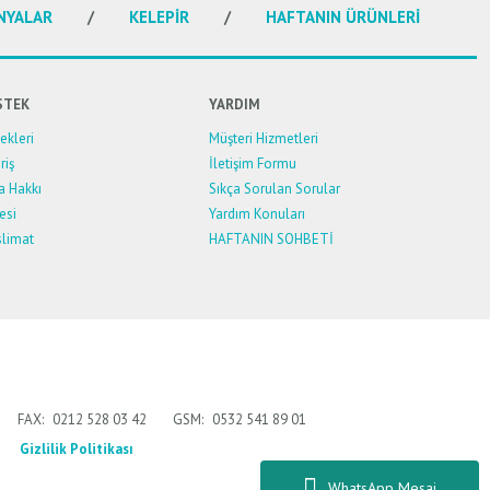
NYALAR
KELEPİR
HAFTANIN ÜRÜNLERİ
STEK
YARDIM
kleri
Müşteri Hizmetleri
riş
İletişim Formu
a Hakkı
Sıkça Sorulan Sorular
esi
Yardım Konuları
limat
HAFTANIN SOHBETİ
FAX:
0212 528 03 42
GSM:
0532 541 89 01
Gizlilik Politikası
WhatsApp Mesaj