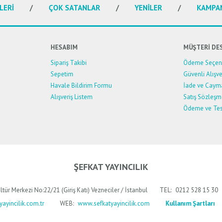
LERİ
ÇOK SATANLAR
YENİLER
KAMPA
HESABIM
MÜŞTERİ DE
Sipariş Takibi
Ödeme Seçene
Sepetim
Güvenli Alışve
Havale Bildirim Formu
İade ve Caym
Alışveriş Listem
Satış Sözleşm
Ödeme ve Tes
ŞEFKAT YAYINCILIK
ltür Merkezi No:22/21 (Giriş Katı) Vezneciler / İstanbul
TEL:
0212 528 15 30
ayincilik.com.tr
WEB:
www.sefkatyayincilik.com
Kullanım Şartları