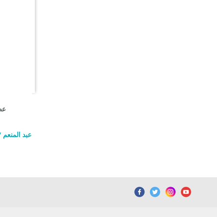
عصر ا
عب