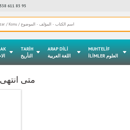
538 611 85 95
LAK
TARİH
ARAP DİLİ
MUHTELİF
İLİMLER العلوم
اللغة العربية
التأريخ
الا
متى انتهى 
%50
indirim