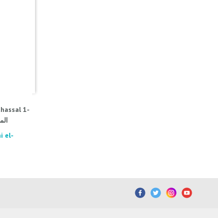
uhassal 1-
الم
i el-