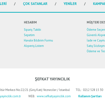
LERİ
ÇOK SATANLAR
YENİLER
KAMPA
HESABIM
MÜŞTERİ DE
Sipariş Takibi
Ödeme Seçene
Sepetim
Güvenli Alışve
Havale Bildirim Formu
İade ve Caym
Alışveriş Listem
Satış Sözleşm
Ödeme ve Tes
ŞEFKAT YAYINCILIK
ltür Merkezi No:22/21 (Giriş Katı) Vezneciler / İstanbul
TEL:
0212 528 15 30
ayincilik.com.tr
WEB:
www.sefkatyayincilik.com
Kullanım Şartları