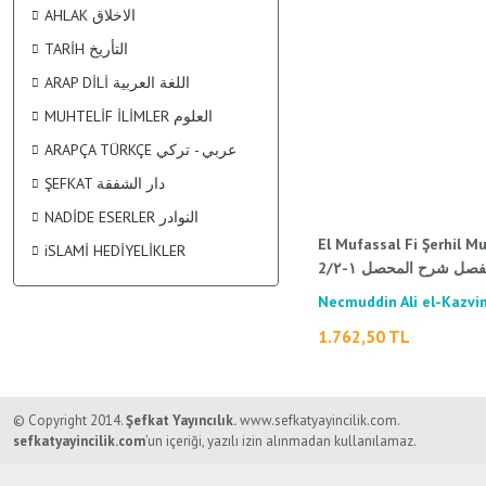
KİŞİSEL GELİŞİM / تنمية البشرية
MALİKİ FIKHI الفقه المالكي
TEFSİR التفسير
SARF / الصرف
AHLAK الاخلاق
TARİH التأريخ
TÜRKÇE TEFSİR KİTAPLARI
ŞİİR / الشعر
ŞAFİİ FIKHI الفقه الشافقي
MANTIK - MÜNAZARA / المنطق - المناظرة
ARAP DİLİ اللغة العربية
MUHTELİF İLİMLER العلوم
ARAPÇA TÜRKÇE عربي - تركي
PSİKOLOJİ / علم النفس
SÖZLÜK / المعجم
ŞEFKAT دار الشفقة
NADİDE ESERLER النوادر
SİYASET / السياسة
El Mufassal Fi Şerhil M
iSLAMİ HEDİYELİKLER
2/فصل شرح المحصل ١-٢
SOSYOLOJİ / علم الإجتماع
Necmuddin Ali el-Kazvin
Katibi/نجم الدين علي القزويني
1.762,50 TL
الكاتبي
TIP / الطب
© Copyright 2014.
Şefkat Yayıncılık.
www.sefkatyayincilik.com.
sefkatyayincilik.com
’un içeriği, yazılı izin alınmadan kullanılamaz.