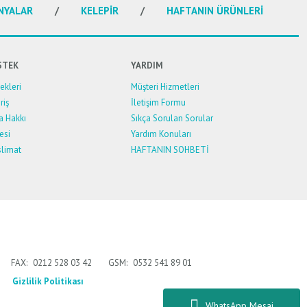
NYALAR
KELEPİR
HAFTANIN ÜRÜNLERİ
STEK
YARDIM
kleri
Müşteri Hizmetleri
riş
İletişim Formu
a Hakkı
Sıkça Sorulan Sorular
esi
Yardım Konuları
limat
HAFTANIN SOHBETİ
FAX:
0212 528 03 42
GSM:
0532 541 89 01
Gizlilik Politikası
WhatsApp Mesaj