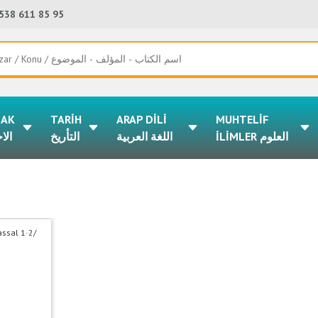
538 611 85 95
LAK
TARİH
ARAP DİLİ
MUHTELİF
İLİMLER العلوم
اللغة العربية
التأريخ
الا
%50
indirim