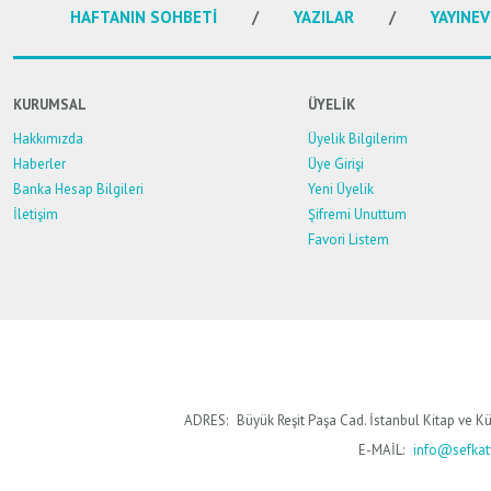
HAFTANIN SOHBETİ
YAZILAR
YAYINEV
KURUMSAL
ÜYELİK
Hakkımızda
Üyelik Bilgilerim
Haberler
Üye Girişi
Banka Hesap Bilgileri
Yeni Üyelik
İletişim
Şifremi Unuttum
Favori Listem
ADRES:
Büyük Reşit Paşa Cad. İstanbul Kitap ve Kü
E-MAİL:
info@sefkaty