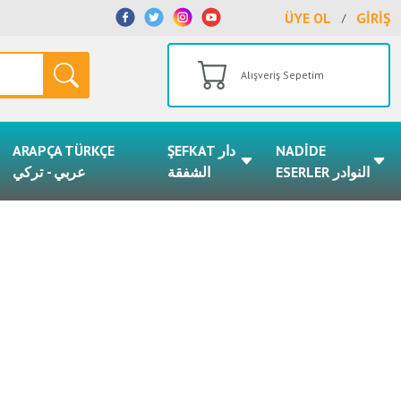
ÜYE OL
GİRİŞ
/
Alışveriş Sepetim
ARAPÇA TÜRKÇE
ŞEFKAT دار
NADİDE
ESERLER النوادر
الشفقة
عربي - تركي