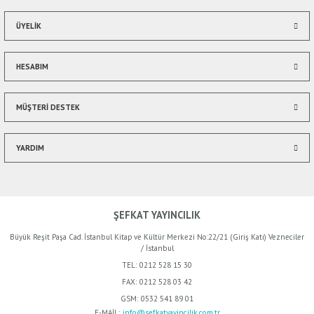
ÜYELİK
HESABIM
MÜŞTERİ DESTEK
YARDIM
ŞEFKAT YAYINCILIK
Büyük Reşit Paşa Cad. İstanbul Kitap ve Kültür Merkezi No:22/21 (Giriş Katı) Vezneciler
/ İstanbul
TEL:
0212 528 15 30
FAX:
0212 528 03 42
GSM:
0532 541 89 01
E-MAİL:
info@sefkatyayincilik.com.tr