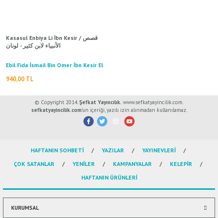
ال
İ / علم الإجتماع
Kasasul Enbiya Li İbn Kesir / قصص
الأنبياء لابن كثير - لونان
Ebil Fida İsmail Bin Omer İbn Kesir El
Dimeşki
940,00 TL
© Copyright 2014.
Şefkat Yayıncılık.
www.sefkatyayincilik.com.
sefkatyayincilik.com
’un içeriği, yazılı izin alınmadan kullanılamaz.
HAFTANIN SOHBETİ
YAZILAR
YAYINEVLERİ
ÇOK SATANLAR
YENİLER
KAMPANYALAR
KELEPİR
HAFTANIN ÜRÜNLERİ
KURUMSAL