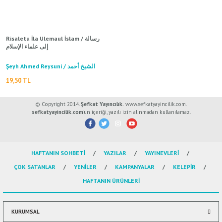
ال
İ / علم الإجتماع
Risaletu İla Ulemaul İslam / رسالة
إلى علماء الإسلام
Şeyh Ahmed Reysuni / الشيخ أحمد
الريسوني
19,50 TL
© Copyright 2014.
Şefkat Yayıncılık.
www.sefkatyayincilik.com.
sefkatyayincilik.com
’un içeriği, yazılı izin alınmadan kullanılamaz.
HAFTANIN SOHBETİ
YAZILAR
YAYINEVLERİ
ÇOK SATANLAR
YENİLER
KAMPANYALAR
KELEPİR
HAFTANIN ÜRÜNLERİ
KURUMSAL