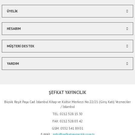
ÜYELİK
HESABIM
MÜŞTERİ DESTEK
YARDIM
ŞEFKAT YAYINCILIK
Büyük Reşit Paşa Cad. İstanbul Kitap ve Kültür Merkezi No:22/21 (Giriş Katı) Vezneciler
/ İstanbul
TEL:
0212 528 15 30
FAX:
0212 528 03 42
GSM:
0532 541 89 01
E-MAİL:
info@sefkatyayincilik.com.tr