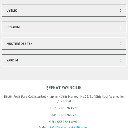
ÜYELİK
HESABIM
MÜŞTERİ DESTEK
YARDIM
ŞEFKAT YAYINCILIK
Büyük Reşit Paşa Cad. İstanbul Kitap ve Kültür Merkezi No:22/21 (Giriş Katı) Vezneciler
/ İstanbul
TEL:
0212 528 15 30
FAX:
0212 528 03 42
GSM:
0532 541 89 01
E-MAİL:
info@sefkatyayincilik.com.tr