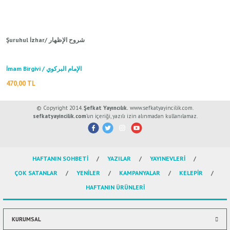
ال
İ / علم الإجتماع
Şuruhul İzhar/ شروح الإظهار
İmam Birgivi / الإمام البركوي
470,00 TL
© Copyright 2014.
Şefkat Yayıncılık.
www.sefkatyayincilik.com.
sefkatyayincilik.com
’un içeriği, yazılı izin alınmadan kullanılamaz.
HAFTANIN SOHBETİ
YAZILAR
YAYINEVLERİ
ÇOK SATANLAR
YENİLER
KAMPANYALAR
KELEPİR
HAFTANIN ÜRÜNLERİ
KURUMSAL