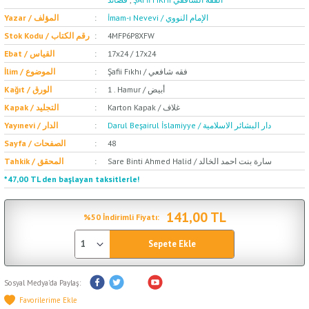
İmam-ı Nevevi / الإمام النووي
Yazar / المؤلف
Stok Kodu / رقم الكتاب
4MFP6P8XFW
Ebat / القياس
17x24 / 17x24
Şafii Fıkhı / فقه شافعي
İlim / الموضوع
1 . Hamur / أبيض
Kağıt / الورق
Karton Kapak / غلاف
Kapak / التجليد
Darul Beşairul İslamiyye / دار البشائر الاسلامية
Yayınevi / الدار
Sayfa / الصفحات
48
Sare Binti Ahmed Halid / سارة بنت احمد الخالد
Tahkik / المحقق
*47,00 TL den başlayan taksitlerle!
141,00 TL
%50 İndirimli Fiyatı:
Sepete Ekle
Sosyal Medya'da Paylaş: