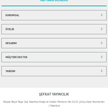
HAFTANIN ÜRÜNLERİ
Ürün bilgilerinde hatalar bulunuyor.
Ürün fiyatı diğer sitelerden daha pahalı.
Bu ürüne benzer farklı alternatifler olmalı.
KURUMSAL
ÜYELİK
HESABIM
Gönder
MÜŞTERİ DESTEK
YARDIM
ŞEFKAT YAYINCILIK
Büyük Reşit Paşa Cad. İstanbul Kitap ve Kültür Merkezi No:22/21 (Giriş Katı) Vezneciler
/ İstanbul