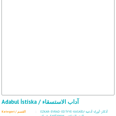
Adabul İstiska / آداب الاستسقاء
EZKAR- EVRAD- ED'İYYE- KASAİD/أذكار- أوراد- أدعية -
Kategori / القسم
قصائد
,
ŞAFİİ FIKHI الفقه الشافقي