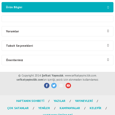
Ürün Bilgisi
Yorumlar
Taksit Seçenekleri
Bu ürüne ilk yorumu siz yapın!
Önerileriniz
Yorum Yaz
Bu ürünün fiyat bilgisi, resim, ürün açıklamalarında ve diğer konularda
© Copyright 2014.
Şefkat Yayıncılık.
www.sefkatyayincilik.com.
yetersiz gördüğünüz noktaları öneri formunu kullanarak tarafımıza
sefkatyayincilik.com
’un içeriği, yazılı izin alınmadan kullanılamaz.
iletebilirsiniz.
Görüş ve önerileriniz için teşekkür ederiz.
HAFTANIN SOHBETİ
YAZILAR
YAYINEVLERİ
Ürün resmi kalitesiz, bozuk veya görüntülenemiyor.
ÇOK SATANLAR
YENİLER
KAMPANYALAR
KELEPİR
Ürün açıklamasında eksik bilgiler bulunuyor.