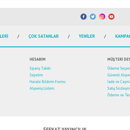
etersiz gördüğünüz noktaları öneri formunu kullanarak tarafımıza iletebilirsiniz.
Bu ürüne ilk yorumu siz yapın!
Yorum Yaz
LERİ
ÇOK SATANLAR
YENİLER
KAMPA
HESABIM
MÜŞTERİ DE
Sipariş Takibi
Ödeme Seçene
Sepetim
Güvenli Alışve
Havale Bildirim Formu
İade ve Caym
Alışveriş Listem
Satış Sözleşm
Ödeme ve Tes
Gönder
ŞEFKAT YAYINCILIK