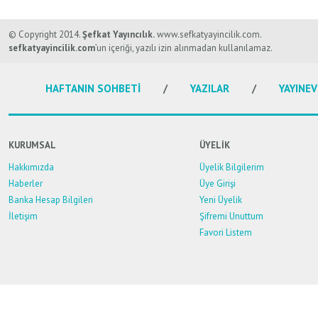
Bu ürünün fiyat bilgisi, resim, ürün açıklamalarında ve diğer konularda y
Görüş ve önerileriniz için teşekkür ederiz.
© Copyright 2014.
Şefkat Yayıncılık.
www.sefkatyayincilik.com.
sefkatyayincilik.com
’un içeriği, yazılı izin alınmadan kullanılamaz.
Ürün resmi kalitesiz, bozuk veya görüntülenemiyor.
HAFTANIN SOHBETİ
YAZILAR
YAYINEV
Ürün açıklamasında eksik bilgiler bulunuyor.
Ürün bilgilerinde hatalar bulunuyor.
Ürün fiyatı diğer sitelerden daha pahalı.
KURUMSAL
ÜYELİK
Bu ürüne benzer farklı alternatifler olmalı.
Hakkımızda
Üyelik Bilgilerim
Haberler
Üye Girişi
Banka Hesap Bilgileri
Yeni Üyelik
İletişim
Şifremi Unuttum
Favori Listem