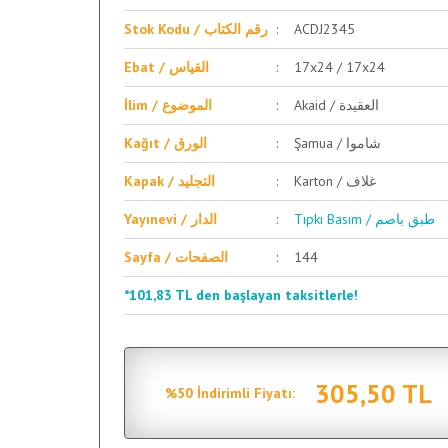
Stok Kodu / رقم الكتاب
ACDJ2345
Ebat / القياس
17x24 / 17x24
Akaid / العقيدة
İlim / الموضوع
Şamua / شاموا
Kağıt / الورق
Karton / غلاف
Kapak / التجليد
Tıpkı Basım / طبق باصم
Yayınevi / الدار
Sayfa / الصفحات
144
*101,83 TL den başlayan taksitlerle!
305,50 TL
%50 İndirimli Fiyatı: