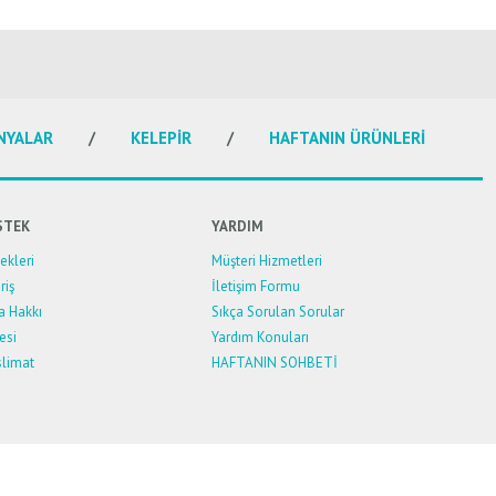
NYALAR
KELEPİR
HAFTANIN ÜRÜNLERİ
STEK
YARDIM
kleri
Müşteri Hizmetleri
riş
İletişim Formu
a Hakkı
Sıkça Sorulan Sorular
esi
Yardım Konuları
limat
HAFTANIN SOHBETİ