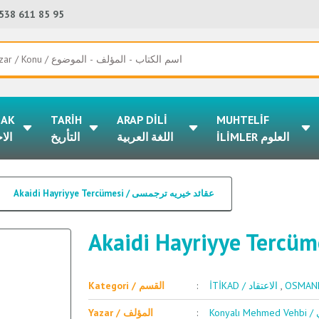
538 611 85 95
LAK
TARİH
ARAP DİLİ
MUHTELİF
İLİMLER العلوم
اللغة العربية
التأريخ
الا
Akaidi Hayriyye Tercümesi / عقائد خيريه ترجمسى
Kategori / القسم
İTİKAD / الاعتقاد
,
K
Yazar / المؤلف