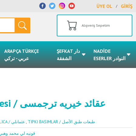
ÜYE OL
GİRİŞ
/
Alışveriş Sepetim
ARAPÇA TÜRKÇE
ŞEFKAT دار
NADİDE
ESERLER النوادر
الشفقة
عربي - تركي
Akaidi Hayriyye Tercümesi / عقائد خيريه ترجمسى
OSMANLICA / عثمانلي
,
TIPKI BASIMLAR / طبعات طبق الأصل
onyalı Mehmed Vehbi / قونيه لي محمد وهبي