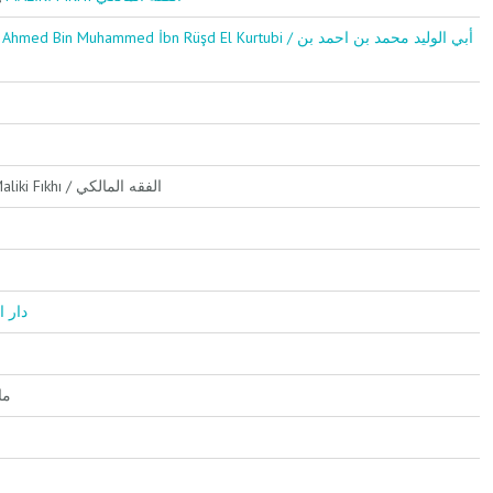
 Muhammed İbn Rüşd El Kurtubi / أبي الوليد محمد بن احمد بن
Genel fıkıh / الفقه العام, Maliki Fıkhı / الفقه المالكي
ار ابن حزم
حموي