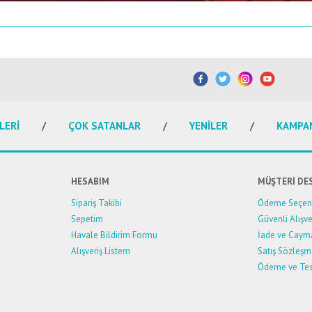
etersiz gördüğünüz noktaları öneri formunu kullanarak tarafımıza iletebilirsiniz.
Bu ürüne ilk yorumu siz yapın!
Yorum Yaz
LERİ
ÇOK SATANLAR
YENİLER
KAMPA
HESABIM
MÜŞTERİ DE
Sipariş Takibi
Ödeme Seçene
Sepetim
Güvenli Alışve
Havale Bildirim Formu
İade ve Caym
Alışveriş Listem
Satış Sözleşm
Ödeme ve Tes
Gönder