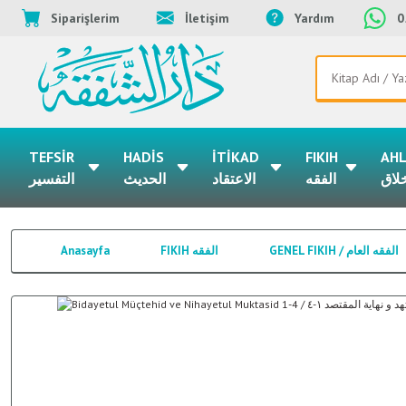
Siparişlerim
İletişim
Yardım
0
Geri Dön
Geri Dön
Geri Dön
Geri Dön
Geri Dön
Geri Dön
Geri Dön
Geri Dön
Geri Dön
Geri Dön
FIKIH الفقه
HADİS الحديث
TARİH التأريخ
AHLAK الاخلاق
İTİKAD الاعتقاد
TEFSİR التفسير
ŞEFKAT دار الشفقة
ARAP DİLİ اللغة العربية
NADİDE ESERLER النوادر
MUHTELİF İLİMLER العلوم
TEFSİR
HADİS
İTİKAD
FIKIH
AH
SİYER / السيرة
AHLAK / الاخلاق
İTİKAD / الاعتقاد
ARAPÇA / عربي
FELSEFE / الفلسفة
USUL-İ FIKIH اصول الفقه
ULUMUL KURAN/ علوم القران
HADİS ŞERHLERİ / شرح حديث
ARAP EDEBİYATI / الأدب العرب
ARAPÇA YAYINLAR / الاصدارات العربية
التفسير
الحديث
الاعتقاد
الفقه
الاخ
Okuma Materyalleri
HADİS الحديث
TARİH / التأريخ
TECVİD التجويد
KELAM / الكلام
İKTİSAD / الاقتصاد
GENEL FIKIH / الفقه العام
TÜRKÇE YAYINLAR / الاصدارات التركية
ARAPÇA ROMAN VE HİKAYE / قصص وروايات عربية
EZKAR- EVRAD- ED'İYYE- KASAİD/أذكار- أوراد- أدعية - قصائد
Anasayfa
FIKIH الفقه
GENEL FIKIH / الفقه العام
KIRAAT القراءة
MEVİZA / الموعظة
BELAĞAT / البلاغة
TERACİM / تراجم
OSMANLICA / عثمانلي
HANBELİ FIKHI الفقه الحنبلي
ULUMUL HADİS / علوم حديث
İNGİLİZCE İSLAMİ KİTAPLAR / الكتب الإنجليزية الإسلامية
NAHİV / النحو
TASAVVUF / تصوف
HANEFİ FIKHI الفقه الحنفي
KURANI KERİM / مصحف شريف
İSLAM KÜLTÜRÜ / ثقافة إسلامية
TIPKI BASIMLAR / طبعات طبق الأصل