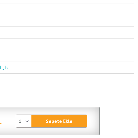
دار ابن حز
L
Sepete Ekle