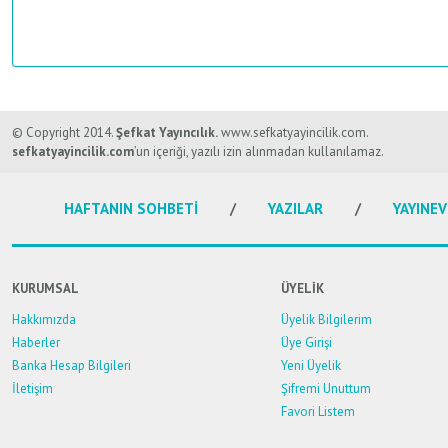
Bu ürünün fiyat bilgisi, resim, ürün açıklamalarında ve diğer konularda y
Görüş ve önerileriniz için teşekkür ederiz.
© Copyright 2014.
Şefkat Yayıncılık.
www.sefkatyayincilik.com.
sefkatyayincilik.com
’un içeriği, yazılı izin alınmadan kullanılamaz.
Ürün resmi kalitesiz, bozuk veya görüntülenemiyor.
HAFTANIN SOHBETİ
YAZILAR
YAYINEV
Ürün açıklamasında eksik bilgiler bulunuyor.
Ürün bilgilerinde hatalar bulunuyor.
Ürün fiyatı diğer sitelerden daha pahalı.
KURUMSAL
ÜYELİK
Bu ürüne benzer farklı alternatifler olmalı.
Hakkımızda
Üyelik Bilgilerim
Haberler
Üye Girişi
Banka Hesap Bilgileri
Yeni Üyelik
İletişim
Şifremi Unuttum
Favori Listem