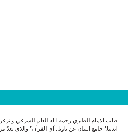
طلب الإمام الطبري رحمه الله العلم الشرعي و ترعرع ف
ايدينا:" جامع البيان عن تاويل آي القرآن " والذي يعد