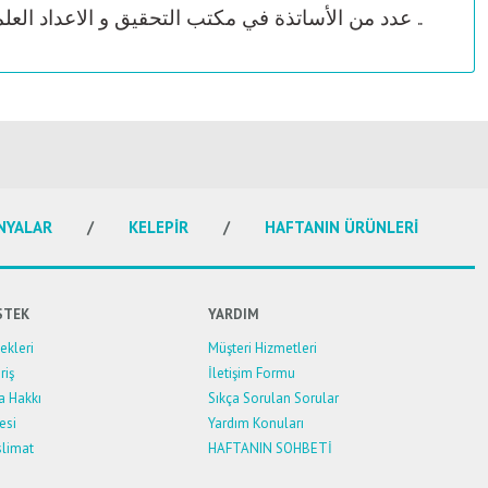
عدد من الأساتذة في مكتب التحقيق و الاعداد العلمي في دار الاعلام بتنقيح الكتاب و تنقيته ..
NYALAR
KELEPİR
HAFTANIN ÜRÜNLERİ
STEK
YARDIM
kleri
Müşteri Hizmetleri
riş
İletişim Formu
a Hakkı
Sıkça Sorulan Sorular
esi
Yardım Konuları
limat
HAFTANIN SOHBETİ