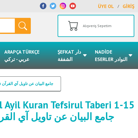
ÜYE OL
GİRİŞ
/
Alışveriş Sepetim
ARAPÇA TÜRKÇE
ŞEFKAT دار
NADİDE
ESERLER النوادر
الشفقة
عربي - تركي
an Tefsirul Taberi 1-15 / جامع البيان عن تاويل آي القرآن تفسير الطبري ١-١٥
 Ayil Kuran Tefsirul Taberi 1-15
جامع البيان عن تاويل آي القرآن 