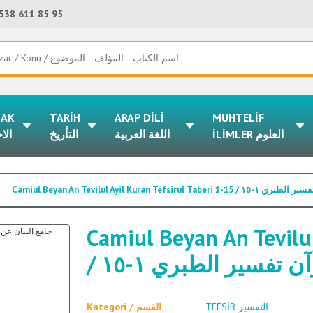
538 611 85 95
LAK
TARİH
ARAP DİLİ
MUHTELİF
İLİMLER العلوم
اللغة العربية
التأريخ
الا
Camiul Beyan An Tevilul Ayil Kur
Camiul Beyan An Tevilul
/ تفسير الطبري ١-١٥
TEFSİR التفسير
Kategori / القسم