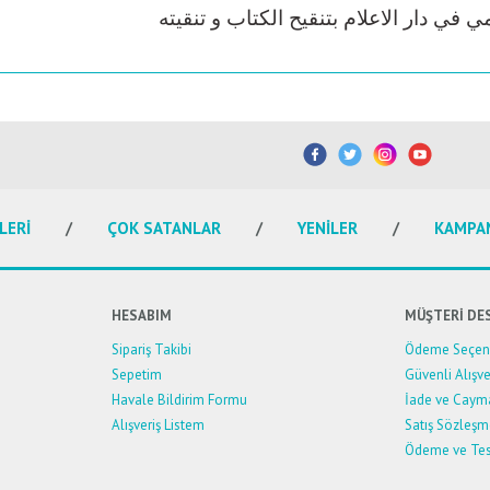
etersiz gördüğünüz noktaları öneri formunu kullanarak tarafımıza iletebilirsiniz.
Bu ürüne ilk yorumu siz yapın!
Yorum Yaz
LERİ
ÇOK SATANLAR
YENİLER
KAMPA
HESABIM
MÜŞTERİ DE
Sipariş Takibi
Ödeme Seçene
Sepetim
Güvenli Alışve
Havale Bildirim Formu
İade ve Caym
Alışveriş Listem
Satış Sözleşm
Ödeme ve Tes
Gönder