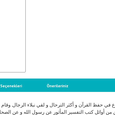
 Seçenekleri
Önerileriniz
ي حفظ القرآن و أكثر الترحال و لقي نبلاء الرجال. وقام بت
ّ من من أوائل كتب التفسير المأثور عن رسول الله و عن الصح