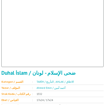
ال
İ / علم الإجتماع
Duhal İslam / ضحى الإسلام - لونان
Kategori / القسم
TARİH / التأريخ
,
AHLAK / الاخلاق
Ahmed Emin / أحمد أمين
Yazar / المؤلف
Stok Kodu / رقم الكتاب
1532
Ebat / القياس
17x24 / 17x24