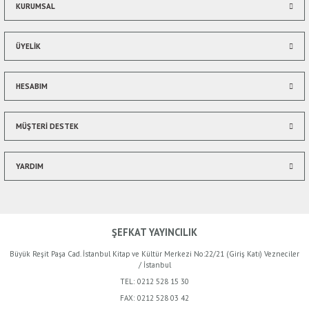
Bu ürüne benzer farklı alternatifler olmalı.
KURUMSAL
ÜYELİK
HESABIM
Gönder
MÜŞTERİ DESTEK
YARDIM
ŞEFKAT YAYINCILIK
Büyük Reşit Paşa Cad. İstanbul Kitap ve Kültür Merkezi No:22/21 (Giriş Katı) Vezneciler
/ İstanbul
TEL:
0212 528 15 30
FAX:
0212 528 03 42