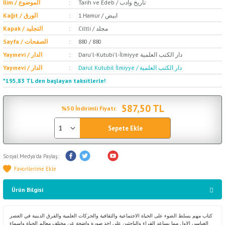
Tarih ve Edeb / تاريخ وأدب
İlim / الموضوع
1.Hamur / ابيض
Kağıt / الورق
Ciltli / مجلد
Kapak / التجليد
Sayfa / الصفحات
880 / 880
Daru'l-Kutubi'l-İlmiyye دار الكتب العلمية
Yayınevi / الدار
Darul Kutubil İlmiyye / دار الكتب العلمية
Yayınevi / الدار
*195,83 TL den başlayan taksitlerle!
587,50 TL
%50 İndirimli Fiyatı:
Sepete Ekle
Sosyal Medya'da Paylaş:
Ürün Bilgisi
كتاب مهم يسلط الضوء على الحياة الاجتماعية والثقافية والحركات العلمية والفرق الدينية في العصر
العباسي الاول مما يساعد القراء والباحثين على اخذ صورة واضحة عن مختلف معالم الحياة واسماء