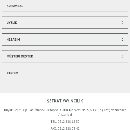
Bu ürüne benzer farklı alternatifler olmalı.
KURUMSAL
ÜYELİK
HESABIM
Gönder
MÜŞTERİ DESTEK
YARDIM
ŞEFKAT YAYINCILIK
Büyük Reşit Paşa Cad. İstanbul Kitap ve Kültür Merkezi No:22/21 (Giriş Katı) Vezneciler
/ İstanbul
TEL:
0212 528 15 30
FAX:
0212 528 03 42