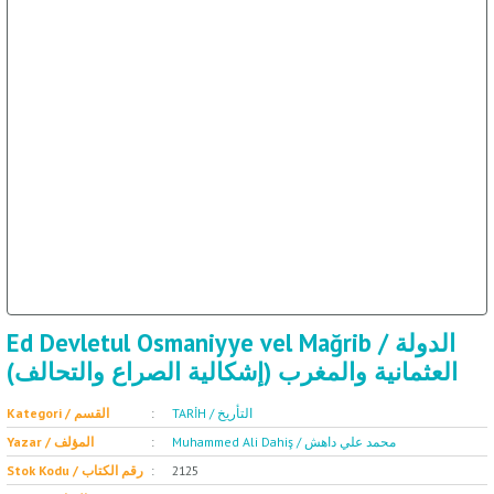
ال
İ / علم الإجتماع
Ed Devletul Osmaniyye vel Mağrib / الدولة
العثمانية والمغرب (إشكالية الصراع والتحالف)
TARİH / التأريخ
Kategori / القسم
Muhammed Ali Dahiş / محمد علي داهش
Yazar / المؤلف
Stok Kodu / رقم الكتاب
2125