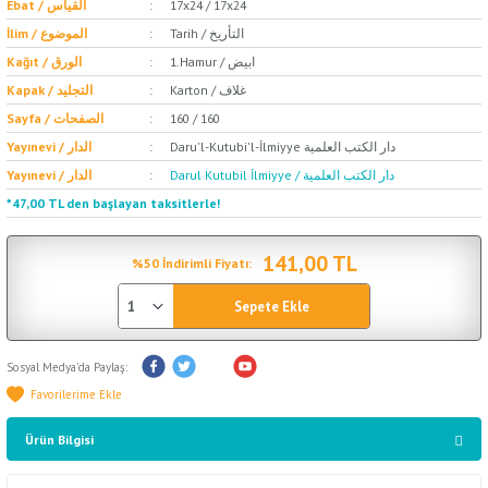
Ebat / القياس
17x24 / 17x24
Tarih / التأريخ
İlim / الموضوع
1.Hamur / ابيض
Kağıt / الورق
Karton / غلاف
Kapak / التجليد
Sayfa / الصفحات
160 / 160
Daru'l-Kutubi'l-İlmiyye دار الكتب العلمية
Yayınevi / الدار
Darul Kutubil İlmiyye / دار الكتب العلمية
Yayınevi / الدار
*47,00 TL den başlayan taksitlerle!
141,00 TL
%50 İndirimli Fiyatı:
Sepete Ekle
Sosyal Medya'da Paylaş:
Ürün Bilgisi