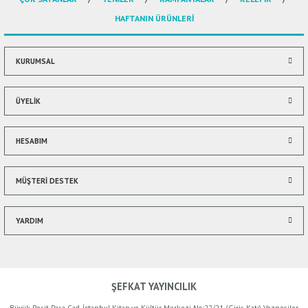
Ürün açıklamasında eksik bilgiler bulunuyor.
HAFTANIN ÜRÜNLERİ
Ürün bilgilerinde hatalar bulunuyor.
Ürün fiyatı diğer sitelerden daha pahalı.
Bu ürüne benzer farklı alternatifler olmalı.
KURUMSAL
ÜYELİK
HESABIM
Gönder
MÜŞTERİ DESTEK
YARDIM
ŞEFKAT YAYINCILIK
Büyük Reşit Paşa Cad. İstanbul Kitap ve Kültür Merkezi No:22/21 (Giriş Katı) Vezneciler