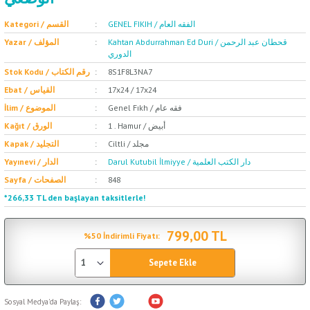
GENEL FIKIH / الفقه العام
Kategori / القسم
Kahtan Abdurrahman Ed Duri / قحطان عبد الرحمن
Yazar / المؤلف
الدوري
Stok Kodu / رقم الكتاب
8S1F8L3NA7
Ebat / القياس
17x24 / 17x24
Genel Fıkh / فقه عام
İlim / الموضوع
1 . Hamur / أبيض
Kağıt / الورق
Ciltli / مجلد
Kapak / التجليد
Darul Kutubil İlmiyye / دار الكتب العلمية
Yayınevi / الدار
Sayfa / الصفحات
848
*266,33 TL den başlayan taksitlerle!
799,00 TL
%50 İndirimli Fiyatı:
Sepete Ekle
Sosyal Medya'da Paylaş: