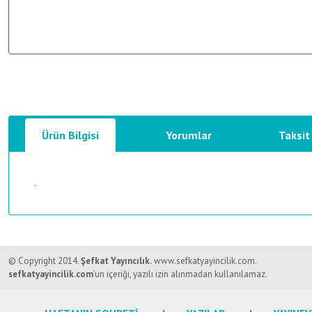
Ürün Bilgisi
Yorumlar
Taksit
.
Bu ürünün fiyat bilgisi, resim, ürün açıklamalarında ve diğer konularda y
Görüş ve önerileriniz için teşekkür ederiz.
© Copyright 2014.
Şefkat Yayıncılık.
www.sefkatyayincilik.com.
sefkatyayincilik.com
’un içeriği, yazılı izin alınmadan kullanılamaz.
Ürün resmi kalitesiz, bozuk veya görüntülenemiyor.