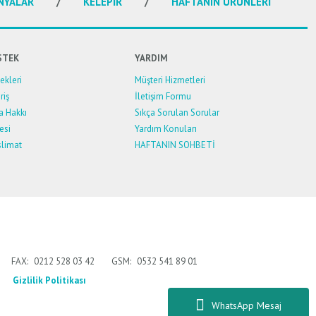
NYALAR
KELEPİR
HAFTANIN ÜRÜNLERİ
STEK
YARDIM
kleri
Müşteri Hizmetleri
riş
İletişim Formu
a Hakkı
Sıkça Sorulan Sorular
esi
Yardım Konuları
limat
HAFTANIN SOHBETİ
FAX:
0212 528 03 42
GSM:
0532 541 89 01
Gizlilik Politikası
WhatsApp Mesaj