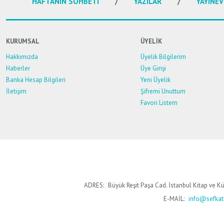
HAFTANIN SOHBETİ
YAZILAR
YAYINEV
Ürün açıklamasında eksik bilgiler bulunuyor.
Ürün bilgilerinde hatalar bulunuyor.
Ürün fiyatı diğer sitelerden daha pahalı.
KURUMSAL
ÜYELİK
Bu ürüne benzer farklı alternatifler olmalı.
Hakkımızda
Üyelik Bilgilerim
Haberler
Üye Girişi
Banka Hesap Bilgileri
Yeni Üyelik
İletişim
Şifremi Unuttum
Favori Listem
ADRES:
Büyük Reşit Paşa Cad. İstanbul Kitap ve Kü
E-MAİL:
info@sefkaty