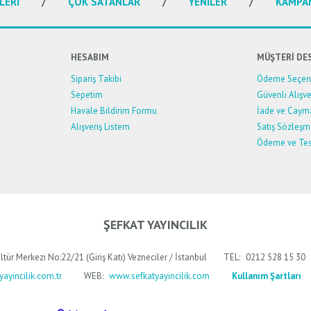
Yorum Yaz
LERİ
ÇOK SATANLAR
YENİLER
KAMPA
HESABIM
MÜŞTERİ DE
Sipariş Takibi
Ödeme Seçene
Sepetim
Güvenli Alışve
Havale Bildirim Formu
İade ve Caym
Alışveriş Listem
Satış Sözleşm
Ödeme ve Tes
Gönder
ŞEFKAT YAYINCILIK
ltür Merkezi No:22/21 (Giriş Katı) Vezneciler / İstanbul
TEL:
0212 528 15 30
ayincilik.com.tr
WEB:
www.sefkatyayincilik.com
Kullanım Şartları