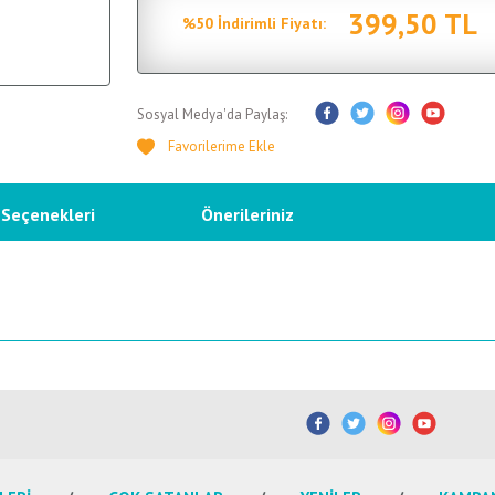
399,50 TL
%50 İndirimli Fiyatı:
Sosyal Medya'da Paylaş:
 Seçenekleri
Önerileriniz
etersiz gördüğünüz noktaları öneri formunu kullanarak tarafımıza iletebilirsiniz.
Bu ürüne ilk yorumu siz yapın!