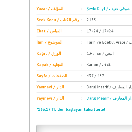
Şevki Dayf / شوقي ضيف
Yazar / المؤلف
Stok Kodu / رقم الكتاب
2133
Ebat / القياس
17×24 / 17×24
Tari
İlim / الموضوع
1.Hamur / ابيض
Kağıt / الورق
Karton / غلاف
Kapak / التجليد
Sayfa / الصفحات
437 / 437
Darul Maarif / ر المعارف
Yayınevi / الدار
Darul Mearif / ر المعارف
Yayınevi / الدار
*133,17 TL den başlayan taksitlerle!