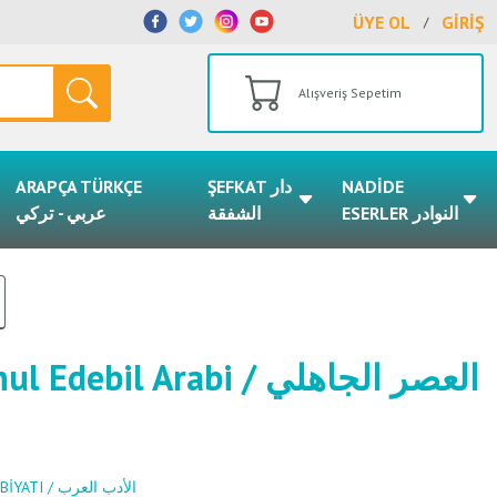
ÜYE OL
GİRİŞ
/
Alışveriş Sepetim
ARAPÇA TÜRKÇE
ŞEFKAT دار
NADİDE
ESERLER النوادر
الشفقة
عربي - تركي
il Arabi / العصر الجاهلي
ARAP EDEBİYATI / الأدب العرب