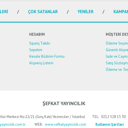
Yorum Yaz
LERİ
ÇOK SATANLAR
YENİLER
KAMPA
HESABIM
MÜŞTERİ DE
Sipariş Takibi
Ödeme Seçene
Sepetim
Güvenli Alışve
Havale Bildirim Formu
İade ve Caym
Alışveriş Listem
Satış Sözleşm
Ödeme ve Tes
Gönder
ŞEFKAT YAYINCILIK
ltür Merkezi No:22/21 (Giriş Katı) Vezneciler / İstanbul
TEL:
0212 528 15 30
ayincilik.com.tr
WEB:
www.sefkatyayincilik.com
Kullanım Şartları