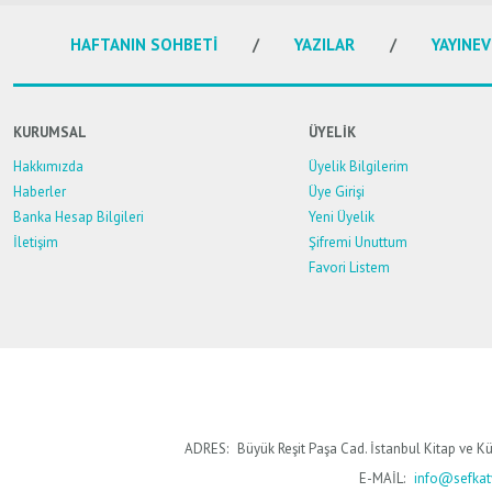
Ürün resmi kalitesiz, bozuk veya görüntülenemiyor.
HAFTANIN SOHBETİ
YAZILAR
YAYINEV
Ürün açıklamasında eksik bilgiler bulunuyor.
Ürün bilgilerinde hatalar bulunuyor.
Ürün fiyatı diğer sitelerden daha pahalı.
KURUMSAL
ÜYELİK
Bu ürüne benzer farklı alternatifler olmalı.
Hakkımızda
Üyelik Bilgilerim
Haberler
Üye Girişi
Banka Hesap Bilgileri
Yeni Üyelik
İletişim
Şifremi Unuttum
Favori Listem
ADRES:
Büyük Reşit Paşa Cad. İstanbul Kitap ve Kü
E-MAİL:
info@sefkaty