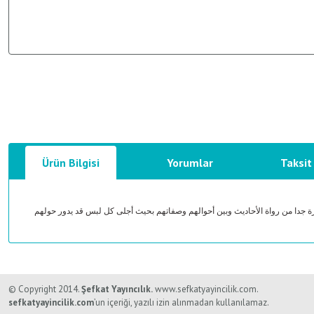
Ürün Bilgisi
Yorumlar
Taksit
رة جدا من رواة الأحاديث وبين أحوالهم وصفاتهم بحيث أجلى كل لبس قد يدور حولهم
Bu ürünün fiyat bilgisi, resim, ürün açıklamalarında ve diğer konularda y
Görüş ve önerileriniz için teşekkür ederiz.
© Copyright 2014.
Şefkat Yayıncılık.
www.sefkatyayincilik.com.
sefkatyayincilik.com
’un içeriği, yazılı izin alınmadan kullanılamaz.