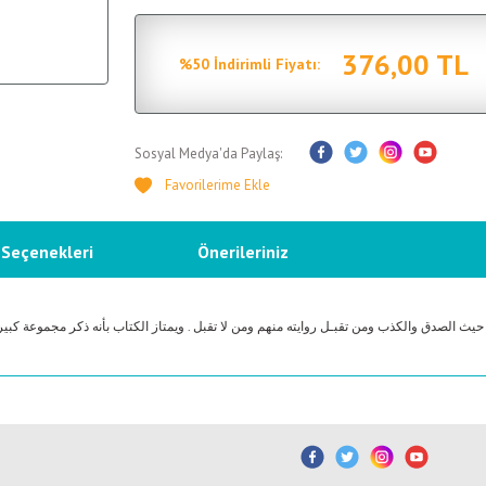
376,00 TL
%50 İndirimli Fiyatı:
Sosyal Medya'da Paylaş:
 Seçenekleri
Önerileriniz
ث الصدق والكذب ومن تقبـل روايته منهم ومن لا تقبل . ويمتاز الكتاب بأنه ذكر مجموعة كبي
etersiz gördüğünüz noktaları öneri formunu kullanarak tarafımıza iletebilirsiniz.
Bu ürüne ilk yorumu siz yapın!