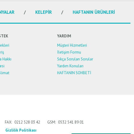
NYALAR
KELEPİR
HAFTANIN ÜRÜNLERİ
STEK
YARDIM
kleri
Müşteri Hizmetleri
riş
İletişim Formu
a Hakkı
Sıkça Sorulan Sorular
esi
Yardım Konuları
limat
HAFTANIN SOHBETİ
FAX:
0212 528 03 42
GSM:
0532 541 89 01
Gizlilik Politikası