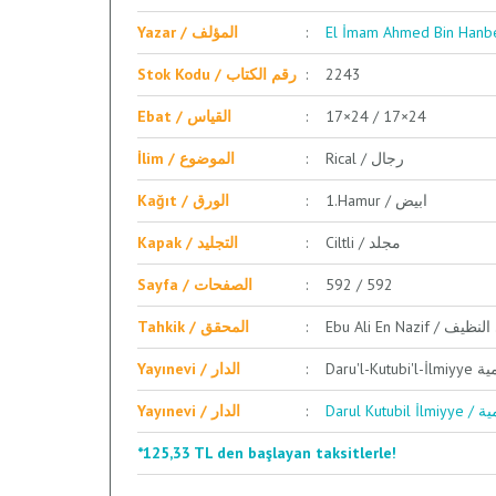
Yazar / المؤلف
Stok Kodu / رقم الكتاب
2243
Ebat / القياس
17×24 / 17×24
Rical / رجال
İlim / الموضوع
1.Hamur / ابيض
Kağıt / الورق
Ciltli / مجلد
Kapak / التجليد
Sayfa / الصفحات
592 / 592
Ebu Ali En Nazif 
Tahkik / المحقق
Daru'l-
Yayınevi / الدار
Darul 
Yayınevi / الدار
*125,33 TL den başlayan taksitlerle!